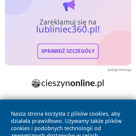
Zareklamuj się na
lubliniec360.pl!
SPRAWDŹ SZCZEGÓŁY
autopromocja
Nasza strona korzysta z plików cookies, aby
działała prawidłowo. Używamy także plików
cookies i podobnych technologii od
zewnętrznych dostawców w celach