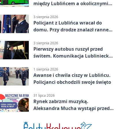
między Lublińcem a okolicznymi
miejscowościami
3 sierpnia 2026
Policjant z Lublińca wracał do
domu. Przy drodze znalazł rannego
14-latka
3 sierpnia 2026
Pierwszy autobus ruszył przed
świtem. Komunikacja Lubliniecka
już działa
1 sierpnia 2026
Awanse i chwila ciszy w Lublińcu.
Policjanci obchodzili swoje święto
31 lipca 2026
Rynek zabrzmi muzyką.
Aleksandra Mucha wystąpi przed
publicznością