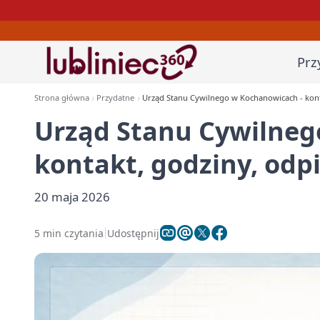
Prz
Strona główna
Przydatne
Urząd Stanu Cywilnego w Kochanowicach - konta
Urząd Stanu Cywilneg
kontakt, godziny, odp
20 maja 2026
5 min czytania
Udostępnij