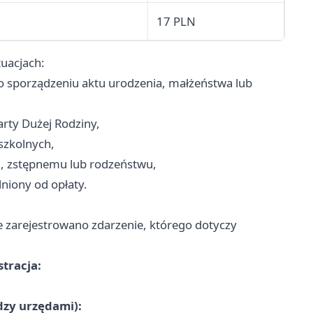
17 PLN
uacjach:
 sporządzeniu aktu urodzenia, małżeństwa lub
rty Dużej Rodziny,
szkolnych,
, zstępnemu lub rodzeństwu,
iony od opłaty.
e zarejestrowano zdarzenie, którego dotyczy
tracja:
dzy urzędami):