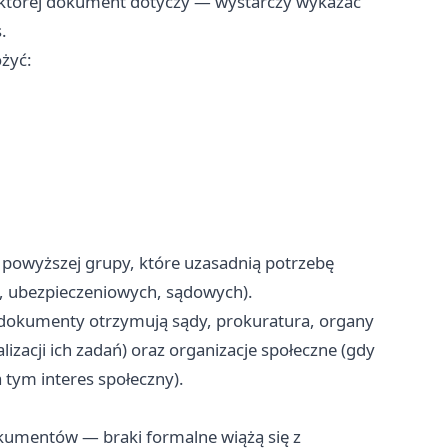
 której dokument dotyczy — wystarczy wykazać
.
żyć:
powyższej grupy, które uzasadnią potrzebę
 ubezpieczeniowych, sądowych).
dokumenty otrzymują sądy, prokuratura, organy
alizacji ich zadań) oraz organizacje społeczne (gdy
 tym interes społeczny).
kumentów — braki formalne wiążą się z