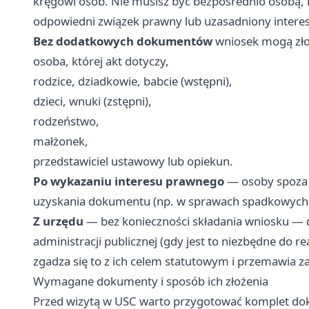
kręgowi osób. Nie musisz być bezpośrednio osobą,
odpowiedni związek prawny lub uzasadniony interes
Bez dodatkowych dokumentów
wniosek mogą zło
osoba, której akt dotyczy,
rodzice, dziadkowie, babcie (wstępni),
dzieci, wnuki (zstępni),
rodzeństwo,
małżonek,
przedstawiciel ustawowy lub opiekun.
Po wykazaniu interesu prawnego
— osoby spoza 
uzyskania dokumentu (np. w sprawach spadkowych,
Z urzędu
— bez konieczności składania wniosku — 
administracji publicznej (gdy jest to niezbędne do re
zgadza się to z ich celem statutowym i przemawia za
Wymagane dokumenty i sposób ich złożenia
Przed wizytą w USC warto przygotować komplet do