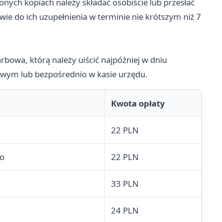
ych kopiach należy składać osobiście lub przesłać
e do ich uzupełnienia w terminie nie krótszym niż 7
bowa, którą należy uiścić najpóźniej w dniu
wym lub bezpośrednio w kasie urzędu.
Kwota opłaty
22 PLN
go
22 PLN
33 PLN
24 PLN