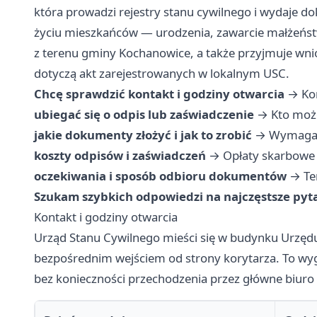
która prowadzi rejestry stanu cywilnego i wydaje 
życiu mieszkańców — urodzenia, zawarcie małżeńst
z terenu gminy Kochanowice, a także przyjmuje wni
dotyczą akt zarejestrowanych w lokalnym USC.
Chcę sprawdzić kontakt i godziny otwarcia
→
Ko
ubiegać się o odpis lub zaświadczenie
→
Kto może
jakie dokumenty złożyć i jak to zrobić
→
Wymagan
koszty odpisów i zaświadczeń
→
Opłaty skarbowe 
oczekiwania i sposób odbioru dokumentów
→
Te
Szukam szybkich odpowiedzi na najczęstsze pyt
Kontakt i godziny otwarcia
Urząd Stanu Cywilnego mieści się w budynku Urzę
bezpośrednim wejściem od strony korytarza. To wy
bez konieczności przechodzenia przez główne biuro 