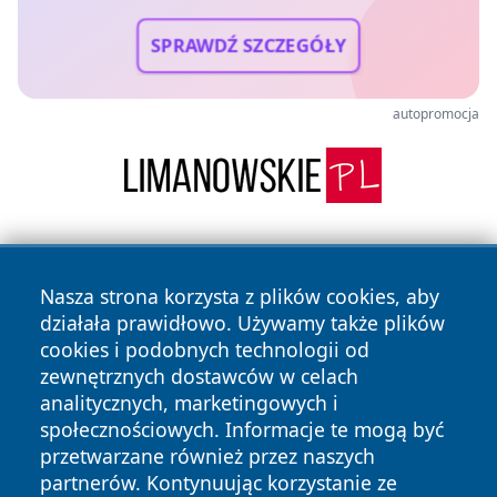
SPRAWDŹ SZCZEGÓŁY
autopromocja
Nasza strona korzysta z plików cookies, aby
działała prawidłowo. Używamy także plików
cookies i podobnych technologii od
zewnętrznych dostawców w celach
Copyright © 2026 lubliniec360.pl Wszystkie prawa
analitycznych, marketingowych i
zastrzeżone.
społecznościowych. Informacje te mogą być
przetwarzane również przez naszych
partnerów. Kontynuując korzystanie ze
Polityka
Polityka
News
Autorzy