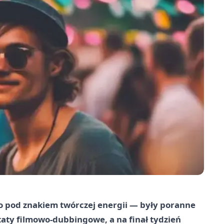
o pod znakiem twórczej energii — były poranne
taty filmowo‑dubbingowe, a na finał tydzień