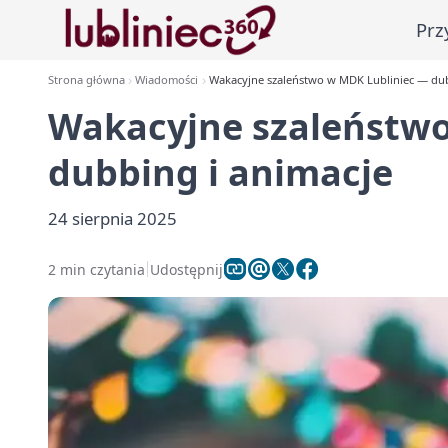
Prz
Strona główna
Wiadomości
Wakacyjne szaleństwo w MDK Lubliniec — dub
Wakacyjne szaleństwo
dubbing i animacje
24 sierpnia 2025
2 min czytania
Udostępnij