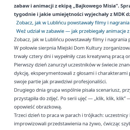
zabaw i animacji z ekipą „Bajkowego Misia”. Spr
tygodnie i jakie umiejętności wyjechały z MDK dz
Zobacz, jak w Lublińcu powstawały filmy i nagran
Weź udział w zabawie — jak przebiegały animacje 
Zobacz, jak w Lublińcu powstawały filmy i nagrani
W połowie sierpnia Miejski Dom Kultury zorganizow
trwały cztery dni i wypełniły czas kreatywną pracą 
Pierwszy dzień zanurzył uczestników w świecie znanej
dykcję, eksperymentowali z głosami i charakterami 
swoje partie jak prawdziwi profesjonaliści.
Drugiego dnia grupa wspólnie pisała scenariusz, pr
przystąpiła do zdjęć. Po serii ujęć — „klik, klik, kli
opowieść obrazkową.
Trzeci dzień to praca w parach i trójkach: uczestnicy
improwizowali przedstawienia na żywo, ćwicząc szy