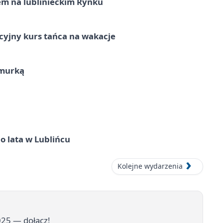
em na lublinieckim Rynku
cyjny kurs tańca na wakacje
hmurką
o lata w Lublińcu
Kolejne wydarzenia
025 — dołącz!