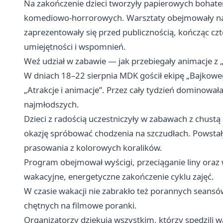
Na zakończenie dzieci tworzyły papierowych bohate
komediowo‑horrorowych. Warsztaty obejmowały nagr
zaprezentowały się przed publicznością, kończąc cz
umiejętności i wspomnień.
Weź udział w zabawie — jak przebiegały animacje z
W dniach 18–22 sierpnia MDK gościł ekipę „Bajkoweg
„Atrakcje i animacje”. Przez cały tydzień dominowa
najmłodszych.
Dzieci z radością uczestniczyły w zabawach z chustą
okazję spróbować chodzenia na szczudłach. Powstał
prasowania z kolorowych koralików.
Program obejmował wyścigi, przeciąganie liny oraz 
wakacyjne, energetyczne zakończenie cyklu zajęć.
W czasie wakacji nie zabrakło też porannych seansów
chętnych na filmowe poranki.
Organizatorzy dziękują wszystkim, którzy spędzili 