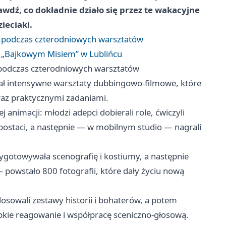
awdź, co dokładnie działo się przez te wakacyjne
ieciaki.
ia podczas czterodniowych warsztatów
z „Bajkowym Misiem” w Lublińcu
a podczas czterodniowych warsztatów
ał intensywne warsztaty dubbingowo‑filmowe, które
oraz praktycznymi zadaniami.
 animacji: młodzi adepci dobierali role, ćwiczyli
postaci, a następnie — w mobilnym studio — nagrali
zygotowywała scenografię i kostiumy, a następnie
k” — powstało 800 fotografii, które dały życiu nową
 losowali zestawy historii i bohaterów, a potem
bkie reagowanie i współpracę sceniczno‑głosową.