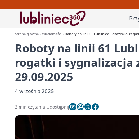
Prz
Strona główna
Wiadomości
Roboty na linii 61 Lubliniec–Fosowskie, rogatk
Roboty na linii 61 Lub
rogatki i sygnalizacja
29.09.2025
4 września 2025
2 min czytania
Udostępnij