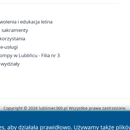
olenia i edukacja leśna
a, sakramenty
 korzystania
 e-usługi
mpy w Lublińcu - Filia nr 3
 wydziały
Copyright © 2026 lubliniec360.pl Wszystkie prawa zastrzeżone.
es, aby działała prawidłowo. Używamy także plik
News
Autorzy
Polityka Prywatności
Polityka Cookie