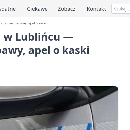
ydatne
Ciekawe
Zobacz
Kontakt
 zamiast zabawy, apel o kaski
 w Lublińcu —
awy, apel o kaski