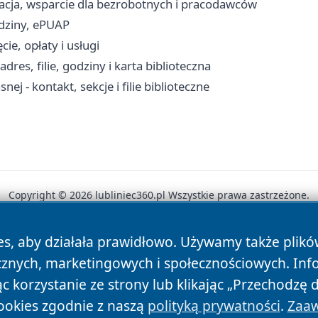
racja, wsparcie dla bezrobotnych i pracodawców
dziny, ePUAP
e, opłaty i usługi
res, filie, godziny i karta biblioteczna
j - kontakt, sekcje i filie biblioteczne
Copyright © 2026 lubliniec360.pl Wszystkie prawa zastrzeżone.
es, aby działała prawidłowo. Używamy także plik
News
Autorzy
Polityka Prywatności
Polityka Cookie
cznych, marketingowych i społecznościowych. Inf
 korzystanie ze strony lub klikając „Przechodzę 
ookies zgodnie z naszą
polityką prywatności
.
Zaaw