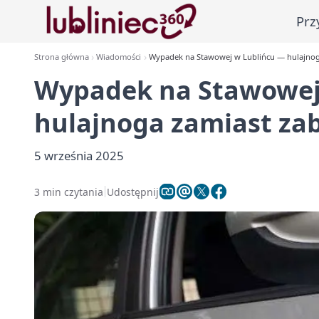
Prz
Strona główna
Wiadomości
Wypadek na Stawowej w Lublińcu — hulajnoga
Wypadek na Stawowej
hulajnoga zamiast zab
5 września 2025
3 min czytania
Udostępnij