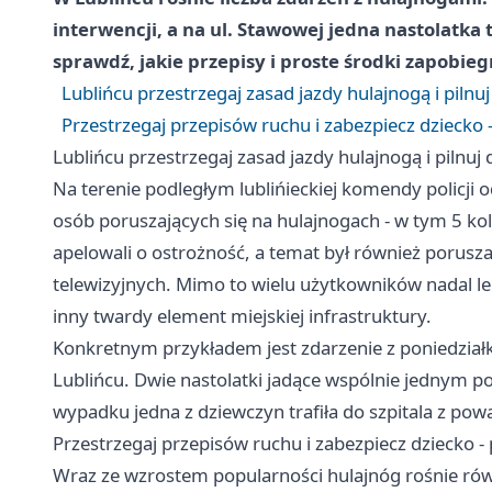
interwencji, a na ul. Stawowej jedna nastolatka 
sprawdź, jakie przepisy i proste środki zapob
Lublińcu przestrzegaj zasad jazdy hulajnogą i pilnuj
Przestrzegaj przepisów ruchu i zabezpiecz dziecko 
Lublińcu przestrzegaj zasad jazdy hulajnogą i pilnuj d
Na terenie podległym lublińieckiej komendy policji
osób poruszających się na hulajnogach - w tym 5 kol
apelowali o ostrożność, a temat był również porusza
telewizyjnych. Mimo to wielu użytkowników nadal le
inny twardy element miejskiej infrastruktury.
Konkretnym przykładem jest zdarzenie z poniedziałk
Lublińcu. Dwie nastolatki jadące wspólnie jednym p
wypadku jedna z dziewczyn trafiła do szpitala z po
Przestrzegaj przepisów ruchu i zabezpiecz dziecko -
Wraz ze wzrostem popularności hulajnóg rośnie równ