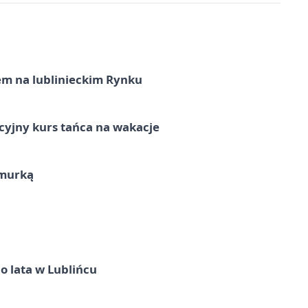
em na lublinieckim Rynku
cyjny kurs tańca na wakacje
hmurką
o lata w Lublińcu