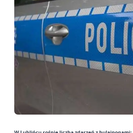
W Lublińcu rośnie liczba zdarzeń z hulajnogami: