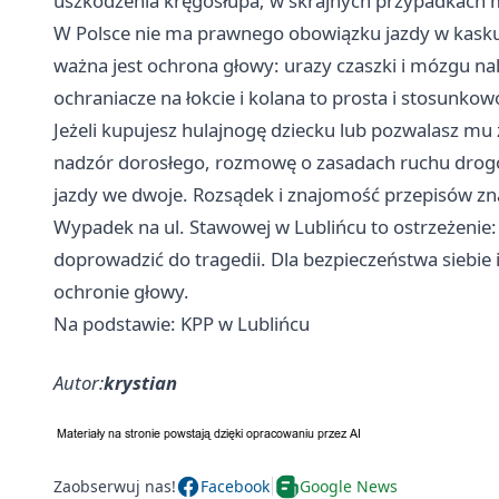
uszkodzenia kręgosłupa; w skrajnych przypadkach 
W Polsce nie ma prawnego obowiązku jazdy w kasku
ważna jest ochrona głowy: urazy czaszki i mózgu nal
ochraniacze na łokcie i kolana to prosta i stosunko
Jeżeli kupujesz hulajnogę dziecku lub pozwalasz mu z
nadzór dorosłego, rozmowę o zasadach ruchu drogo
jazdy we dwoje. Rozsądek i znajomość przepisów z
Wypadek na ul. Stawowej w Lublińcu to ostrzeżenie
doprowadzić do tragedii. Dla bezpieczeństwa siebie 
ochronie głowy.
Na podstawie: KPP w Lublińcu
Autor:
krystian
Zaobserwuj nas!
Facebook
Google News