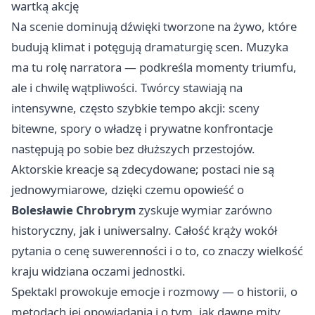
wartką akcję
Na scenie dominują dźwięki tworzone na żywo, które
budują klimat i potęgują dramaturgię scen. Muzyka
ma tu rolę narratora — podkreśla momenty triumfu,
ale i chwilę wątpliwości. Twórcy stawiają na
intensywne, często szybkie tempo akcji: sceny
bitewne, spory o władzę i prywatne konfrontacje
następują po sobie bez dłuższych przestojów.
Aktorskie kreacje są zdecydowane; postaci nie są
jednowymiarowe, dzięki czemu opowieść o
Bolesławie Chrobrym
zyskuje wymiar zarówno
historyczny, jak i uniwersalny. Całość krąży wokół
pytania o cenę suwerenności i o to, co znaczy wielkość
kraju widziana oczami jednostki.
Spektakl prowokuje emocje i rozmowy — o historii, o
metodach jej opowiadania i o tym, jak dawne mity