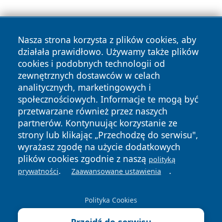
Nasza strona korzysta z plików cookies, aby
działała prawidłowo. Używamy także plików
cookies i podobnych technologii od
zewnętrznych dostawców w celach
Copyright © 2026 lubliniec360.pl Wszystkie prawa
analitycznych, marketingowych i
zastrzeżone.
społecznościowych. Informacje te mogą być
przetwarzane również przez naszych
partnerów. Kontynuując korzystanie ze
Polityka
Polityka
News
Autorzy
strony lub klikając „Przechodzę do serwisu",
Prywatności
Cookies
wyrażasz zgodę na użycie dodatkowych
plików cookies zgodnie z naszą
polityką
.
.
prywatności
Zaawansowane ustawienia
Polityka Cookies