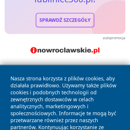
SPRAWDŹ SZCZEGÓŁY
autopromocja
Nasza strona korzysta z plików cookies, aby
działała prawidłowo. Używamy także plików
cookies i podobnych technologii od
zewnętrznych dostawców w celach
Copyright © 2026 lubliniec360.pl Wszystkie prawa
analitycznych, marketingowych i
zastrzeżone.
społecznościowych. Informacje te mogą być
przetwarzane również przez naszych
partnerów. Kontynuując korzystanie ze
Polityka
Polityka