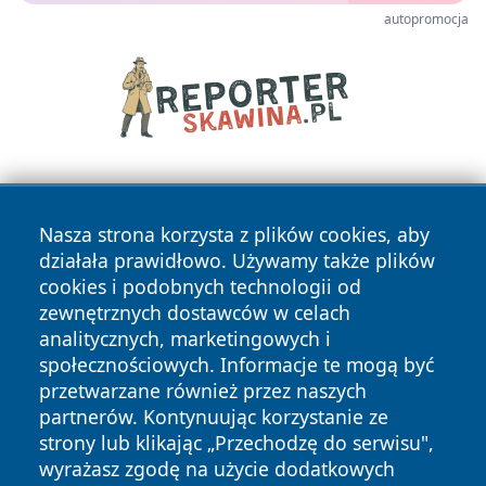
autopromocja
Nasza strona korzysta z plików cookies, aby
działała prawidłowo. Używamy także plików
cookies i podobnych technologii od
zewnętrznych dostawców w celach
Copyright © 2026 lubliniec360.pl Wszystkie prawa
analitycznych, marketingowych i
zastrzeżone.
społecznościowych. Informacje te mogą być
przetwarzane również przez naszych
partnerów. Kontynuując korzystanie ze
Polityka
Polityka
News
Autorzy
strony lub klikając „Przechodzę do serwisu",
Prywatności
Cookies
wyrażasz zgodę na użycie dodatkowych