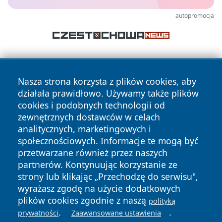
autopromocja
Nasza strona korzysta z plików cookies, aby
działała prawidłowo. Używamy także plików
cookies i podobnych technologii od
zewnętrznych dostawców w celach
Copyright © 2026 lubliniec360.pl Wszystkie prawa
analitycznych, marketingowych i
zastrzeżone.
społecznościowych. Informacje te mogą być
przetwarzane również przez naszych
partnerów. Kontynuując korzystanie ze
Polityka
Polityka
News
Autorzy
strony lub klikając „Przechodzę do serwisu",
Prywatności
Cookies
wyrażasz zgodę na użycie dodatkowych
plików cookies zgodnie z naszą
polityką
.
.
prywatności
Zaawansowane ustawienia