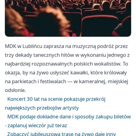
MDK w Lublińcu zaprasza na muzyczną podróż przez
trzy dekady tanecznych hitów w wykonaniu jednego z
najbardziej rozpoznawalnych polskich wokalistów. To
okazja, by na żywo usłyszeć kawałki, które królowały
na parkietach i festiwalach — w kameralnej, miejskiej
odsłonie.
Koncert 30 lat na scenie pokazuje przekrój
największych przebojów artysty
MDK podaje dokładne dane i sposoby zakupu biletów
- zaplanuj wieczór już teraz
Zobaczyć jubileuszową trasę na żywo daje inny