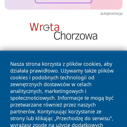
autopromocja
Nasza strona korzysta z plików cookies, aby
działała prawidłowo. Używamy także plików
cookies i podobnych technologii od
zewnętrznych dostawców w celach
Copyright © 2026 lubliniec360.pl Wszystkie prawa
analitycznych, marketingowych i
zastrzeżone.
społecznościowych. Informacje te mogą być
przetwarzane również przez naszych
partnerów. Kontynuując korzystanie ze
Polityka
Polityka
News
Autorzy
strony lub klikając „Przechodzę do serwisu",
Prywatności
Cookies
wyrażasz zgodę na użycie dodatkowych