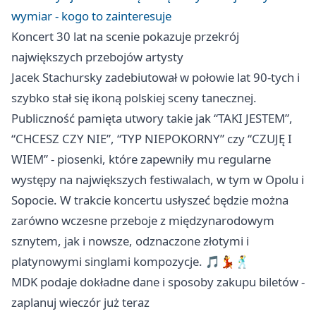
wymiar - kogo to zainteresuje
Koncert 30 lat na scenie pokazuje przekrój
największych przebojów artysty
Jacek Stachursky zadebiutował w połowie lat 90-tych i
szybko stał się ikoną polskiej sceny tanecznej.
Publiczność pamięta utwory takie jak “TAKI JESTEM”,
“CHCESZ CZY NIE”, “TYP NIEPOKORNY” czy “CZUJĘ I
WIEM” - piosenki, które zapewniły mu regularne
występy na największych festiwalach, w tym w
Opolu
i
Sopocie. W trakcie koncertu usłyszeć będzie można
zarówno wczesne przeboje z międzynarodowym
sznytem, jak i nowsze, odznaczone złotymi i
platynowymi singlami kompozycje. 🎵💃🕺
MDK podaje dokładne dane i sposoby zakupu biletów -
zaplanuj wieczór już teraz