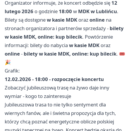
Organizator informuje, że koncert odbędzie się
12
lutego 2026
o godzinie
18:00
w
MDK w Lublińcu
.
Bilety są dostępne
w kasie MDK
oraz
online
na
stronach organizatora i partnerów sprzedaży -
bilety
w kasie MDK, online: kup bilecik
. Powtórzenie
informacji: bilety do nabycia
w kasie MDK
oraz
online
-
bilety w kasie MDK, online: kup bilecik
. 🎟️
🎉
Grafik:
12.02.2026 - 18:00 - rozpoczęcie koncertu
Zobaczyć jubileuszową trasę na żywo daje inny
wymiar - kogo to zainteresuje
Jubileuszowa trasa to nie tylko sentyment dla
wiernych fanów, ale i świetna propozycja dla tych,
którzy chcą poznać energetyczne oblicze polskiej
muzyki tanecznej na żywo. Koncert będzie okazją do