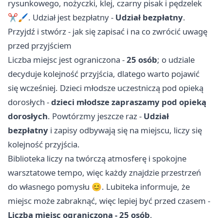
rysunkowego, nożyczki, klej, czarny pisak i pędzelek
✂️🖌️. Udział jest bezpłatny -
Udział bezpłatny
.
Przyjdź i stwórz - jak się zapisać i na co zwrócić uwagę
przed przyjściem
Liczba miejsc jest ograniczona -
25 osób
; o udziale
decyduje kolejność przyjścia, dlatego warto pojawić
się wcześniej. Dzieci młodsze uczestniczą pod opieką
dorosłych -
dzieci młodsze zapraszamy pod opieką
dorosłych
. Powtórzmy jeszcze raz -
Udział
bezpłatny
i zapisy odbywają się na miejscu, liczy się
kolejność przyjścia.
Biblioteka liczy na twórczą atmosferę i spokojne
warsztatowe tempo, więc każdy znajdzie przestrzeń
do własnego pomysłu 😊. Lubiteka informuje, że
miejsc może zabraknąć, więc lepiej być przed czasem -
Liczba miejsc ograniczona - 25 osób
.