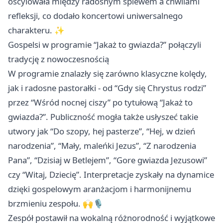
oscylowała między radosnym śpiewem a chwilami
refleksji, co dodało koncertowi uniwersalnego
charakteru. ✨
Gospelsi w programie “Jakaż to gwiazda?” połączyli
tradycję z nowoczesnością
W programie znalazły się zarówno klasyczne kolędy,
jak i radosne pastorałki - od “Gdy się Chrystus rodzi”
przez “Wśród nocnej ciszy” po tytułową “Jakaż to
gwiazda?”. Publiczność mogła także usłyszeć takie
utwory jak “Do szopy, hej pasterze”, “Hej, w dzień
narodzenia”, “Mały, maleńki Jezus”, “Z narodzenia
Pana”, “Dzisiaj w Betlejem”, “Gore gwiazda Jezusowi”
czy “Witaj, Dziecię”. Interpretacje zyskały na dynamice
dzięki gospelowym aranżacjom i harmonijnemu
brzmieniu zespołu. 🙌🎙️
Zespół postawił na wokalną różnorodność i wyjątkowe