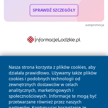
SPRAWDŹ SZCZEGÓŁY
autopromocja
Nasza strona korzysta z plików cookies, aby
działała prawidłowo. Używamy także plików
cookies i podobnych technologii od
zewnętrznych dostawców w celach
Copyright © 2026 lubliniec360.pl Wszystkie prawa
analitycznych, marketingowych i
zastrzeżone.
społecznościowych. Informacje te mogą być
przetwarzane również przez naszych
partnerów. Kontynuując korzystanie ze
Polityka
Polityka