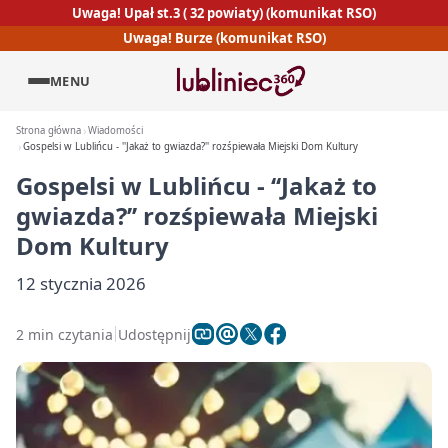
Uwaga! Upał st.3 ( 32 powiaty) (komunikat RSO)
Uwaga! Burze (komunikat RSO)
MENU
Strona główna
Wiadomości
Gospelsi w Lublińcu - ''Jakaż to gwiazda?'' rozśpiewała Miejski Dom Kultury
Gospelsi w Lublińcu - ‘‘Jakaż to
gwiazda?’’ rozśpiewała Miejski
Dom Kultury
12 stycznia 2026
2 min czytania
Udostępnij