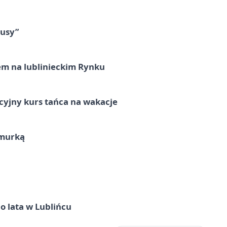
tusy”
em na lublinieckim Rynku
cyjny kurs tańca na wakacje
hmurką
o lata w Lublińcu