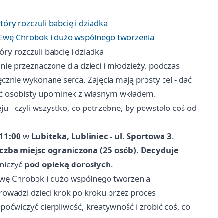
óry rozczuli babcię i dziadka
 Ewę Chrobok i dużo wspólnego tworzenia
ry rozczuli babcię i dziadka
nie przeznaczone dla dzieci i młodzieży, podczas
cznie wykonane serca. Zajęcia mają prosty cel - dać
ać osobisty upominek z własnym wkładem.
ju - czyli wszystko, co potrzebne, by powstało coś od
11:00
w
Lubiteka, Lubliniec - ul. Sportowa 3
.
iczba miejsc ograniczona (25 osób). Decyduje
tniczyć
pod opieką dorosłych
.
Ewę Chrobok i dużo wspólnego tworzenia
owadzi dzieci krok po kroku przez proces
poćwiczyć cierpliwość, kreatywność i zrobić coś, co