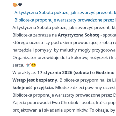
🎨❤️
Artystyczna Sobota pokaże, jak stworzyć prezent, kt
Biblioteka proponuje warsztaty prowadzone przez
Artystyczna Sobota pokaże, jak stworzyć prezent, któ
Biblioteka zaprasza na
Artystyczną Sobotę
- spotka
którego uczestnicy pod okiem prowadzącej zrobią rę
narzędzia i pomysły, by maluchy mogły przygotow
Organizator przewiduje dużo kolorów, nożyczek i kle
serca. ✂️😊
W praktyce:
17 stycznia 2026 (sobota)
o
Godzina: 
Wstęp jest bezpłatny
. Biblioteka przypomina, że
L
kolejność przyjścia.
Młodsze dzieci powinny uczes
Biblioteka proponuje warsztaty prowadzone przez 
Zajęcia poprowadzi Ewa Chrobok - osoba, która popr
projektowania i składania upominków. To okazja, by 