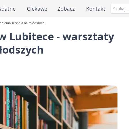
ydatne
Ciekawe
Zobacz
Kontakt
robienia serc dla najmłodszych
w Lubitece - warsztaty
młodszych