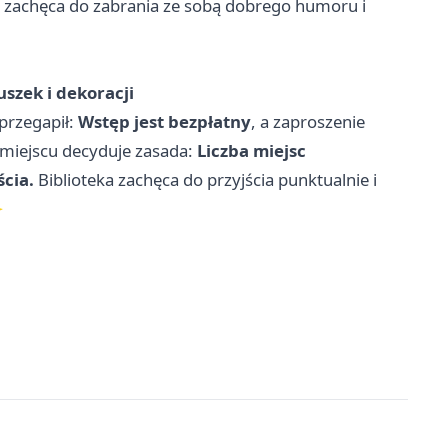
or zachęca do zabrania ze sobą dobrego humoru i
uszek i dekoracji
 przegapił:
Wstęp jest bezpłatny
, a zaproszenie
o miejscu decyduje zasada:
Liczba miejsc
ścia.
Biblioteka zachęca do przyjścia punktualnie i
✨