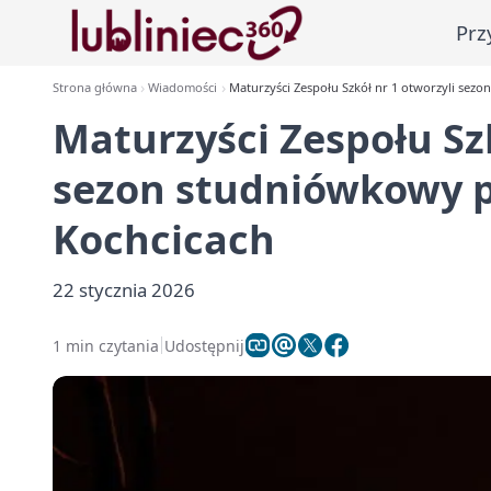
Prz
Strona główna
Wiadomości
Maturzyści Zespołu Szkół nr 1 otworzyli se
Maturzyści Zespołu Szk
sezon studniówkowy 
Kochcicach
22 stycznia 2026
1 min czytania
Udostępnij