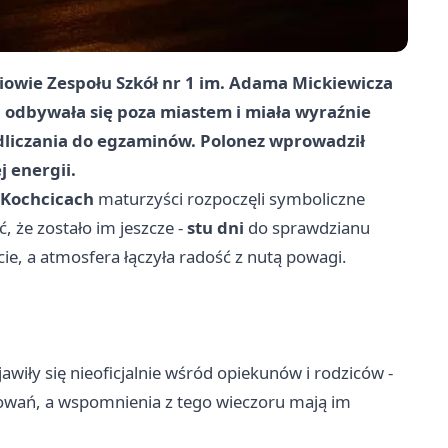
zniowie Zespołu Szkół nr 1 im. Adama Mickiewicza
 odbywała się poza miastem i miała wyraźnie
odliczania do egzaminów. Polonez wprowadził
j energii.
w Kochcicach
maturzyści rozpoczęli symboliczne
 że zostało im jeszcze -
stu dni
do sprawdzianu
cie, a atmosfera łączyła radość z nutą powagi.
wiły się nieoficjalnie wśród opiekunów i rodziców -
owań, a wspomnienia z tego wieczoru mają im