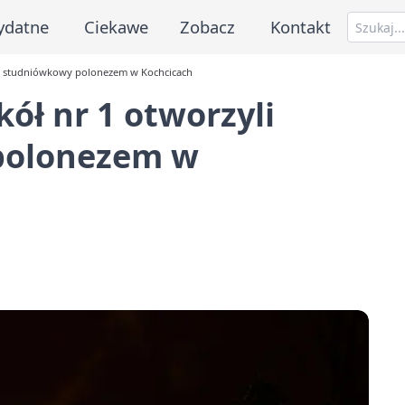
ydatne
Ciekawe
Zobacz
Kontakt
zon studniówkowy polonezem w Kochcicach
ół nr 1 otworzyli
polonezem w