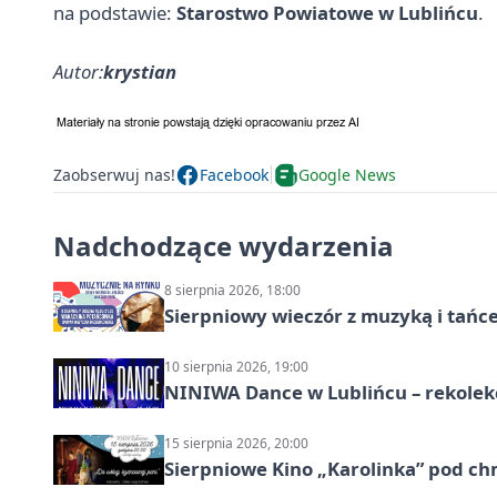
na podstawie:
Starostwo Powiatowe w Lublińcu
.
Autor:
krystian
Zaobserwuj nas!
Facebook
Google News
Nadchodzące wydarzenia
8 sierpnia 2026, 18:00
Sierpniowy wieczór z muzyką i tańc
10 sierpnia 2026, 19:00
NINIWA Dance w Lublińcu – rekolek
15 sierpnia 2026, 20:00
Sierpniowe Kino „Karolinka” pod c