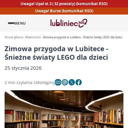
Uwaga! Upał st.3 ( 32 powiaty) (komunikat RSO)
Uwaga! Burze (komunikat RSO)
MENU
Strona główna
Wiadomości
Zimowa przygoda w Lubitece - Śnieżne światy LEGO dla dzieci
Zimowa przygoda w Lubitece -
Śnieżne światy LEGO dla dzieci
25 stycznia 2026
2 min czytania
Udostępnij