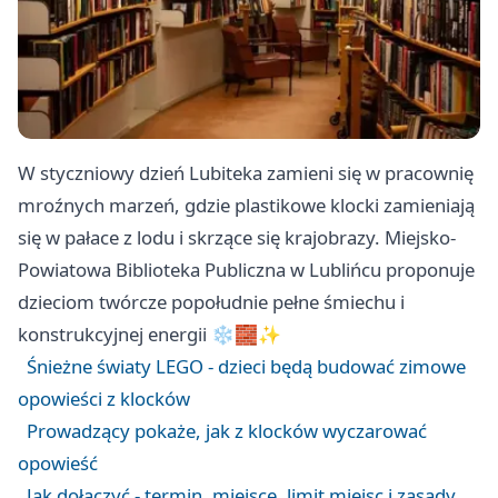
W styczniowy dzień Lubiteka zamieni się w pracownię
mroźnych marzeń, gdzie plastikowe klocki zamieniają
się w pałace z lodu i skrzące się krajobrazy. Miejsko-
Powiatowa Biblioteka Publiczna w Lublińcu proponuje
dzieciom twórcze popołudnie pełne śmiechu i
konstrukcyjnej energii ❄️🧱✨
Śnieżne światy LEGO - dzieci będą budować zimowe
opowieści z klocków
Prowadzący pokaże, jak z klocków wyczarować
opowieść
Jak dołączyć - termin, miejsce, limit miejsc i zasady