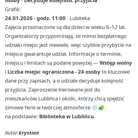
osoby
-
Decyduje kolejność przyjścia
Grafik:
24.01.2026 - godz. 11:00
- Lubiteka
Zajęcia przeznaczone są dla dzieci w wieku 6–12 lat.
Organizatorzy przypominają, że mimo bezpłatnego
udziału miejsc jest niewiele, więc szybkie przybycie na
miejsce gwarantuje udział. Informacje o terminie,
miejscu i limitach są podane powyżej —
Wstęp wolny
i
Liczba miejsc ograniczona - 24 osoby
to kluczowe
dane przy zapisach, a o udziale decyduje kolejność
przyjścia. Zaproszenie kierowane jest do
mieszkańców Lublińca i okolic, którzy chcą spędzić
zimowe ferie w twórczej atmosferze ❄️🧩.
na podstawie:
Biblioteka w Lublińcu
.
Autor:
krystian