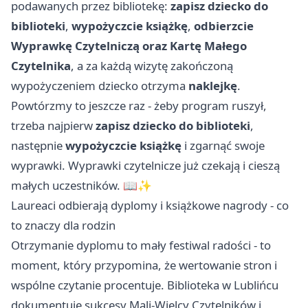
podawanych przez bibliotekę:
zapisz dziecko do
biblioteki
,
wypożyczcie książkę
,
odbierzcie
Wyprawkę Czytelniczą oraz Kartę Małego
Czytelnika
, a za każdą wizytę zakończoną
wypożyczeniem dziecko otrzyma
naklejkę
.
Powtórzmy to jeszcze raz - żeby program ruszył,
trzeba najpierw
zapisz dziecko do biblioteki
,
następnie
wypożyczcie książkę
i zgarnąć swoje
wyprawki. Wyprawki czytelnicze już czekają i cieszą
małych uczestników. 📖✨
Laureaci odbierają dyplomy i książkowe nagrody - co
to znaczy dla rodzin
Otrzymanie dyplomu to mały festiwal radości - to
moment, który przypomina, że wertowanie stron i
wspólne czytanie procentuje. Biblioteka w Lublińcu
dokumentuje sukcesy Mali-Wielcy Czytelników i