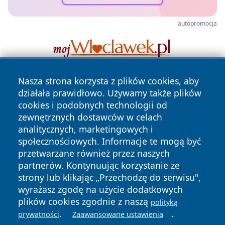
autopromocja
Nasza strona korzysta z plików cookies, aby
działała prawidłowo. Używamy także plików
cookies i podobnych technologii od
zewnętrznych dostawców w celach
analitycznych, marketingowych i
społecznościowych. Informacje te mogą być
Copyright © 2026 lubliniec360.pl Wszystkie prawa
zastrzeżone.
przetwarzane również przez naszych
partnerów. Kontynuując korzystanie ze
strony lub klikając „Przechodzę do serwisu",
Polityka
Polityka
wyrażasz zgodę na użycie dodatkowych
News
Autorzy
Prywatności
Cookies
plików cookies zgodnie z naszą
polityką
.
.
prywatności
Zaawansowane ustawienia