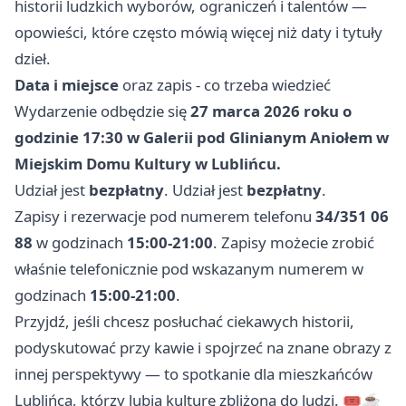
historii ludzkich wyborów, ograniczeń i talentów —
opowieści, które często mówią więcej niż daty i tytuły
dzieł.
Data i miejsce
oraz zapis - co trzeba wiedzieć
Wydarzenie odbędzie się
27 marca 2026 roku o
godzinie 17:30 w Galerii pod Glinianym Aniołem w
Miejskim Domu Kultury w Lublińcu.
Udział jest
bezpłatny
. Udział jest
bezpłatny
.
Zapisy i rezerwacje pod numerem telefonu
34/351 06
88
w godzinach
15:00-21:00
. Zapisy możecie zrobić
właśnie telefonicznie pod wskazanym numerem w
godzinach
15:00-21:00
.
Przyjdź, jeśli chcesz posłuchać ciekawych historii,
podyskutować przy kawie i spojrzeć na znane obrazy z
innej perspektywy — to spotkanie dla mieszkańców
Lublińca, którzy lubią kulturę zbliżoną do ludzi. 🎟️☕