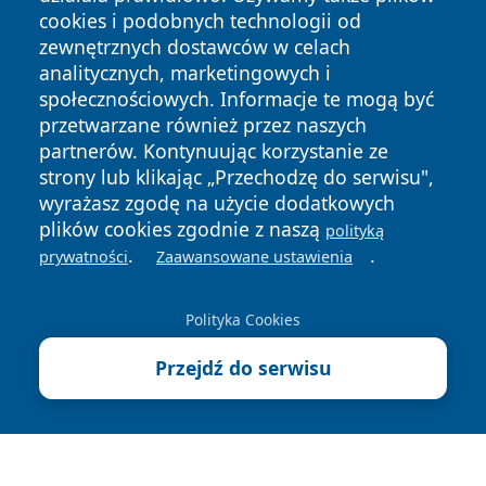
cookies i podobnych technologii od
zewnętrznych dostawców w celach
analitycznych, marketingowych i
społecznościowych. Informacje te mogą być
Copyright © 2026 lubliniec360.pl Wszystkie prawa
przetwarzane również przez naszych
zastrzeżone.
partnerów. Kontynuując korzystanie ze
strony lub klikając „Przechodzę do serwisu",
wyrażasz zgodę na użycie dodatkowych
Polityka
Polityka
News
Autorzy
plików cookies zgodnie z naszą
Prywatności
Cookies
polityką
.
.
prywatności
Zaawansowane ustawienia
Polityka Cookies
Przejdź do serwisu