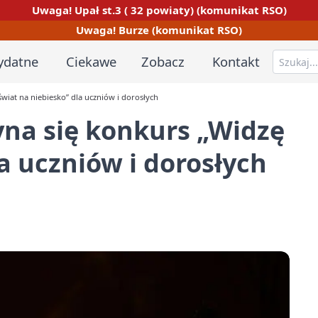
Uwaga! Upał st.3 ( 32 powiaty) (komunikat RSO)
Uwaga! Burze (komunikat RSO)
ydatne
Ciekawe
Zobacz
Kontakt
iat na niebiesko” dla uczniów i dorosłych
na się konkurs „Widzę
a uczniów i dorosłych