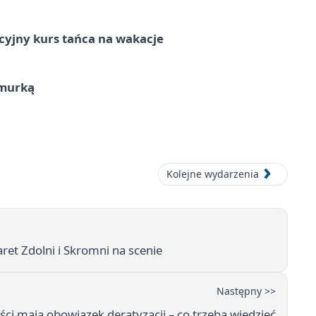
cyjny kurs tańca na wakacje
hmurką
Kolejne wydarzenia
aret Zdolni i Skromni na scenie
Następny >>
ści mają obowiązek deratyzacji – co trzeba wiedzieć