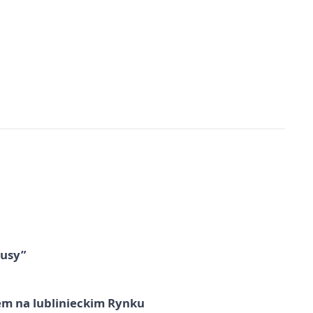
tusy”
em na lublinieckim Rynku