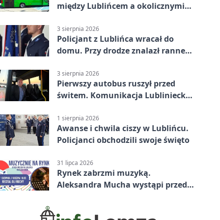
między Lublińcem a okolicznymi
miejscowościami
3 sierpnia 2026
Policjant z Lublińca wracał do
domu. Przy drodze znalazł rannego
14-latka
3 sierpnia 2026
Pierwszy autobus ruszył przed
świtem. Komunikacja Lubliniecka
już działa
1 sierpnia 2026
Awanse i chwila ciszy w Lublińcu.
Policjanci obchodzili swoje święto
31 lipca 2026
Rynek zabrzmi muzyką.
Aleksandra Mucha wystąpi przed
publicznością