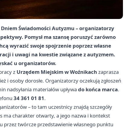
 z Dniem Świadomości Autyzmu – organizatorzy
erspektywy. Pomysł ma szansę poruszyć zarówno
chcą wyrazić swoje spojrzenie poprzez własne
gracji i uwagi na kwestie związane z autyzmem.
yskać u organizatorów.
pracy z
Urzędem Miejskim w Woźnikach
zaprasza
eż i osoby dorosłe. Organizatorzy oczekują zgłoszeń
ermin nadsyłania materiałów upływa
do końca marca
.
lefonu
34 361 01 81
.
ganizatorów – to tam uczestnicy znajdą szczegóły
s ma charakter otwarty, a jego nazwa i kontekst
u przez twórcze przedstawienie własnego punktu