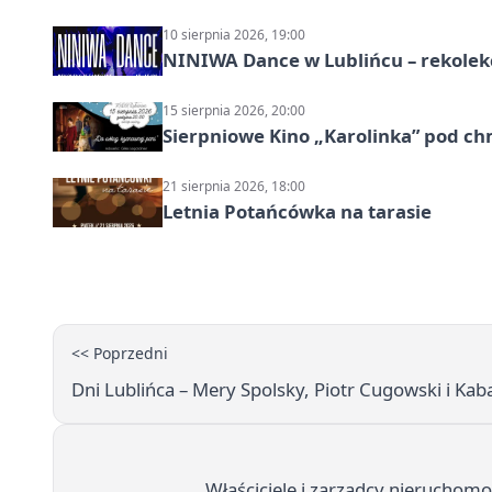
10 sierpnia 2026, 19:00
NINIWA Dance w Lublińcu – rekolek
15 sierpnia 2026, 20:00
Sierpniowe Kino „Karolinka” pod c
21 sierpnia 2026, 18:00
Letnia Potańcówka na tarasie
<< Poprzedni
Dni Lublińca – Mery Spolsky, Piotr Cugowski i Kab
Właściciele i zarządcy nieruchomo