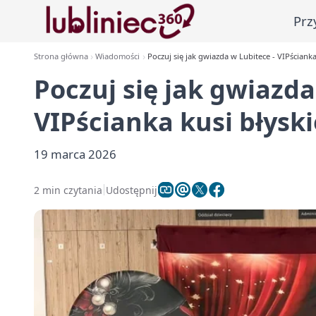
Prz
Strona główna
Wiadomości
Poczuj się jak gwiazda w Lubitece - VIPściank
Poczuj się jak gwiazda
VIPścianka kusi błysk
19 marca 2026
2 min czytania
Udostępnij