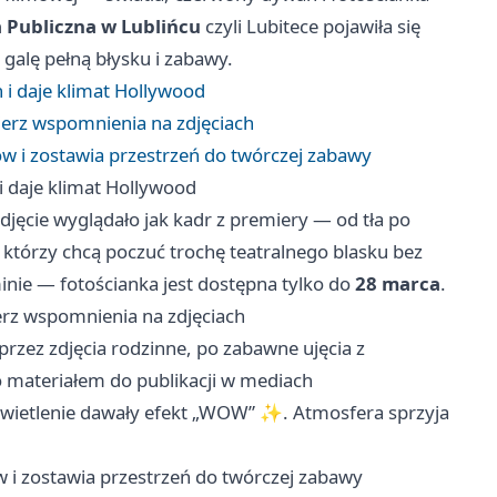
 Publiczna w Lublińcu
czyli Lubitece pojawiła się
 galę pełną błysku i zabawy.
 i daje klimat Hollywood
bierz wspomnienia na zdjęciach
w i zostawia przestrzeń do twórczej zabawy
i daje klimat Hollywood
djęcie wyglądało jak kadr z premiery — od tła po
 którzy chcą poczuć trochę teatralnego blasku bez
nie — fotościanka jest dostępna tylko do
28 marca
.
ierz wspomnienia na zdjęciach
 przez zdjęcia rodzinne, po zabawne ujęcia z
o materiałem do publikacji w mediach
oświetlenie dawały efekt „WOW” ✨. Atmosfera sprzyja
 i zostawia przestrzeń do twórczej zabawy