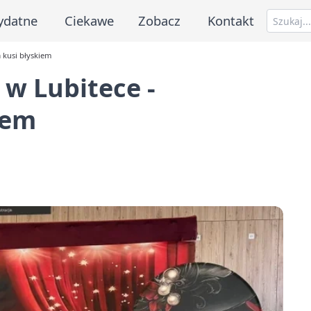
ydatne
Ciekawe
Zobacz
Kontakt
a kusi błyskiem
 w Lubitece -
iem