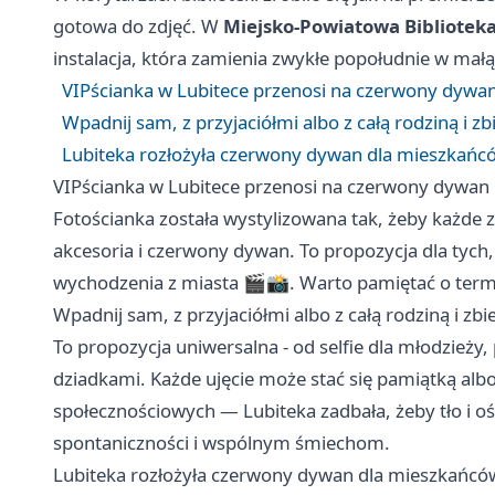
gotowa do zdjęć. W
Miejsko-Powiatowa Biblioteka
instalacja, która zamienia zwykłe popołudnie w małą
VIPścianka w Lubitece przenosi na czerwony dywan
Wpadnij sam, z przyjaciółmi albo z całą rodziną i z
Lubiteka rozłożyła czerwony dywan dla mieszkańcó
VIPścianka w Lubitece przenosi na czerwony dywan 
Fotościanka została wystylizowana tak, żeby każde z
akcesoria i czerwony dywan. To propozycja dla tych,
wychodzenia z miasta 🎬📸. Warto pamiętać o termi
Wpadnij sam, z przyjaciółmi albo z całą rodziną i zb
To propozycja uniwersalna - od selfie dla młodzieży,
dziadkami. Każde ujęcie może stać się pamiątką alb
społecznościowych — Lubiteka zadbała, żeby tło i 
spontaniczności i wspólnym śmiechom.
Lubiteka rozłożyła czerwony dywan dla mieszkańców