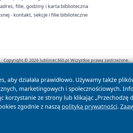
res, filie, godziny i karta biblioteczna
j - kontakt, sekcje i filie biblioteczne
Copyright © 2026 lubliniec360.pl Wszystkie prawa zastrzeżone.
es, aby działała prawidłowo. Używamy także plik
News
Autorzy
Polityka Prywatności
Polityka Cookie
cznych, marketingowych i społecznościowych. Inf
 korzystanie ze strony lub klikając „Przechodzę 
ookies zgodnie z naszą
polityką prywatności
.
Zaaw