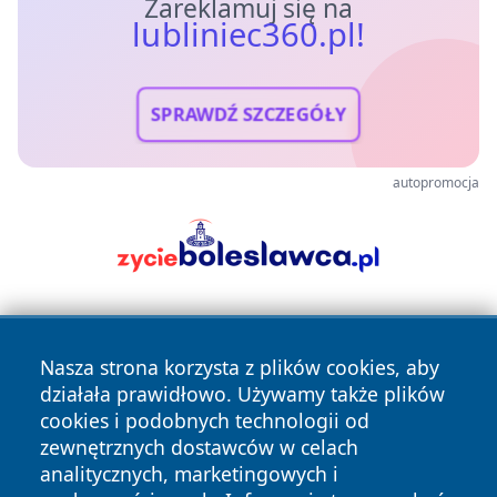
Zareklamuj się na
lubliniec360.pl!
SPRAWDŹ SZCZEGÓŁY
autopromocja
Nasza strona korzysta z plików cookies, aby
działała prawidłowo. Używamy także plików
cookies i podobnych technologii od
zewnętrznych dostawców w celach
Copyright © 2026 lubliniec360.pl Wszystkie prawa
analitycznych, marketingowych i
zastrzeżone.