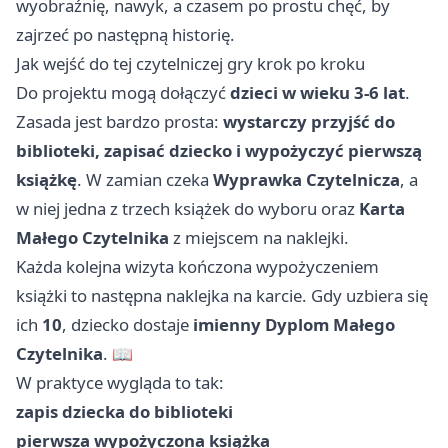
wyobraźnię, nawyk, a czasem po prostu chęć, by
zajrzeć po następną historię.
Jak wejść do tej czytelniczej gry krok po kroku
Do projektu mogą dołączyć
dzieci w wieku 3-6 lat
.
Zasada jest bardzo prosta:
wystarczy przyjść do
biblioteki, zapisać dziecko i wypożyczyć pierwszą
książkę
. W zamian czeka
Wyprawka Czytelnicza
, a
w niej jedna z trzech książek do wyboru oraz
Karta
Małego Czytelnika
z miejscem na naklejki.
Każda kolejna wizyta kończona wypożyczeniem
książki to następna naklejka na karcie. Gdy uzbiera się
ich
10
, dziecko dostaje
imienny Dyplom Małego
Czytelnika
. 📖
W praktyce wygląda to tak:
zapis dziecka do biblioteki
pierwsza wypożyczona książka