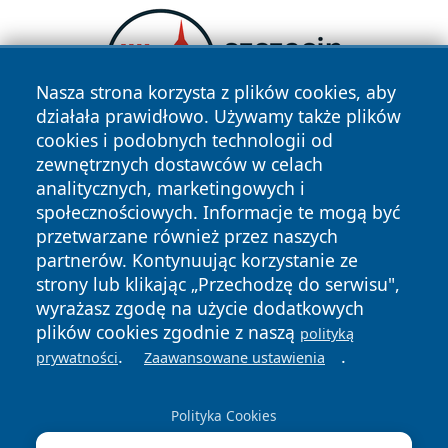
Nasza strona korzysta z plików cookies, aby
działała prawidłowo. Używamy także plików
cookies i podobnych technologii od
zewnętrznych dostawców w celach
analitycznych, marketingowych i
społecznościowych. Informacje te mogą być
przetwarzane również przez naszych
partnerów. Kontynuując korzystanie ze
strony lub klikając „Przechodzę do serwisu",
Copyright © 2026 lubliniec360.pl Wszystkie prawa
zastrzeżone.
wyrażasz zgodę na użycie dodatkowych
plików cookies zgodnie z naszą
polityką
.
.
prywatności
Zaawansowane ustawienia
Polityka
Polityka
News
Autorzy
Prywatności
Cookies
Polityka Cookies