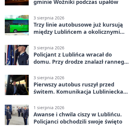
gminie Woźniki podczas upałów
3 sierpnia 2026
Trzy linie autobusowe już kursują
między Lublińcem a okolicznymi
miejscowościami
3 sierpnia 2026
Policjant z Lublińca wracał do
domu. Przy drodze znalazł rannego
14-latka
3 sierpnia 2026
Pierwszy autobus ruszył przed
świtem. Komunikacja Lubliniecka
już działa
1 sierpnia 2026
Awanse i chwila ciszy w Lublińcu.
Policjanci obchodzili swoje święto