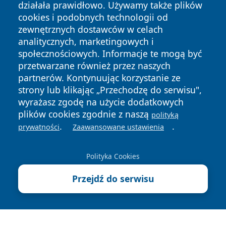
działała prawidłowo. Używamy także plików
cookies i podobnych technologii od
zewnętrznych dostawców w celach
analitycznych, marketingowych i
społecznościowych. Informacje te mogą być
Copyright © 2026 lubliniec360.pl Wszystkie prawa
przetwarzane również przez naszych
zastrzeżone.
partnerów. Kontynuując korzystanie ze
strony lub klikając „Przechodzę do serwisu",
wyrażasz zgodę na użycie dodatkowych
Polityka
Polityka
News
Autorzy
plików cookies zgodnie z naszą
polityką
Prywatności
Cookies
.
.
prywatności
Zaawansowane ustawienia
Polityka Cookies
Przejdź do serwisu