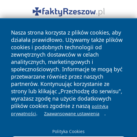
Nasza strona korzysta z plików cookies, aby
działała prawidłowo. Używamy także plików
cookies i podobnych technologii od
zewnętrznych dostawców w celach
analitycznych, marketingowych i
Copyright © 2026 lubliniec360.pl Wszystkie prawa
społecznościowych. Informacje te mogą być
zastrzeżone.
przetwarzane również przez naszych
partnerów. Kontynuując korzystanie ze
strony lub klikając „Przechodzę do serwisu",
Polityka
Polityka
News
Autorzy
wyrażasz zgodę na użycie dodatkowych
Prywatności
Cookies
plików cookies zgodnie z naszą
polityką
.
.
prywatności
Zaawansowane ustawienia
Polityka Cookies