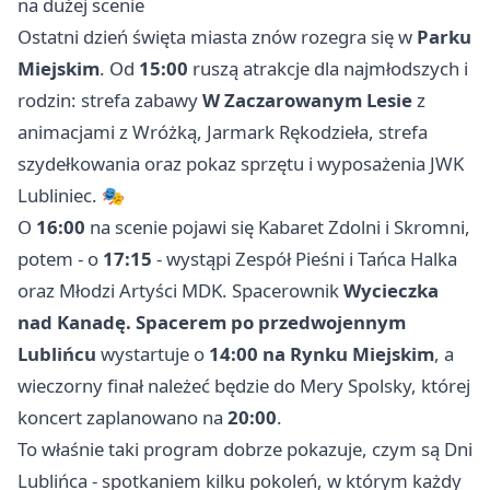
na dużej scenie
Ostatni dzień święta miasta znów rozegra się w
Parku
Miejskim
. Od
15:00
ruszą atrakcje dla najmłodszych i
rodzin: strefa zabawy
W Zaczarowanym Lesie
z
animacjami z Wróżką, Jarmark Rękodzieła, strefa
szydełkowania oraz pokaz sprzętu i wyposażenia JWK
Lubliniec. 🎭
O
16:00
na scenie pojawi się Kabaret Zdolni i Skromni,
potem - o
17:15
- wystąpi Zespół Pieśni i Tańca Halka
oraz Młodzi Artyści MDK. Spacerownik
Wycieczka
nad Kanadę. Spacerem po przedwojennym
Lublińcu
wystartuje o
14:00 na Rynku Miejskim
, a
wieczorny finał należeć będzie do Mery Spolsky, której
koncert zaplanowano na
20:00
.
To właśnie taki program dobrze pokazuje, czym są Dni
Lublińca - spotkaniem kilku pokoleń, w którym każdy