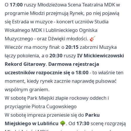
O
17:00
ruszy Młodzieżowa Scena Teatralna MDK w
programie Młodzi przejmują Rynek, po niej pojawią
się Estrada w muzyce - koncert uczniów Studia
Wokalnego MDK i Lublinieckiego Ogniska
Muzycznego - oraz Dźwięki młodości. 🎸
Wieczór ma mocny finał: o
20:15
zabrzmi Muzyka
łączy pokolenia, a o
20:30
ruszy
IV Mickiewiczowski
Rekord Gitarowy
.
Darmowa rejestracja
uczestników rozpocznie się o 18:00
- to właśnie ten
moment, kiedy rynek zacznie naprawdę pulsować
wspólnym graniem.
W sobotę Park Miejski złapie rockowy oddech i
przyciągnie Piotra Cugowskiego
W sobotę impreza przeniesie się do
Parku
Miejskiego w Lublińcu
🌳. Od
17:30
scenę rozgrzeją