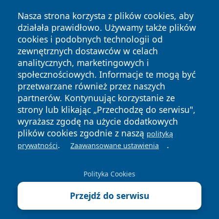
Nasza strona korzysta z plików cookies, aby
działała prawidłowo. Używamy także plików
cookies i podobnych technologii od
zewnętrznych dostawców w celach
Copyright © 2026 lubliniec360.pl Wszystkie prawa
analitycznych, marketingowych i
zastrzeżone.
społecznościowych. Informacje te mogą być
przetwarzane również przez naszych
partnerów. Kontynuując korzystanie ze
Polityka
Polityka
News
Autorzy
strony lub klikając „Przechodzę do serwisu",
Prywatności
Cookies
wyrażasz zgodę na użycie dodatkowych
plików cookies zgodnie z naszą
polityką
.
.
prywatności
Zaawansowane ustawienia
Polityka Cookies
Przejdź do serwisu