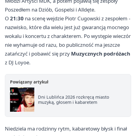
Młodzi Artyści MDK, a potem pojawią się zespoły
Poszedłem na Dziób, Gospelsi i Alldęte.
O
21:30
na scenę wejdzie Piotr Cugowski z zespołem -
nazwisko, które dla wielu jest już gwarancją mocnego
wokalu i koncertu z charakterem. Po występie wieczór
nie wyhamuje od razu, bo publiczność ma jeszcze
zatańczyć i pobawić się przy
Muzycznych podróżach
z DJ Loyoe.
Powiązany artykuł
Dni Lublińca 2026 rozkręcą miasto
muzyką, głosem i kabaretem
Niedziela ma rodzinny rytm, kabaretowy błysk i finał