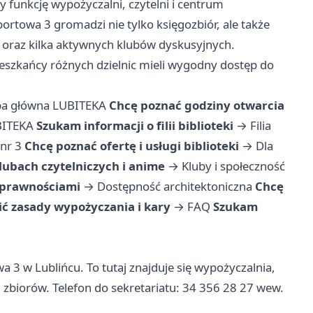
y funkcję wypożyczalni, czytelni i centrum
Sportowa 3 gromadzi nie tylko księgozbiór, ale także
 oraz kilka aktywnych klubów dyskusyjnych.
mieszkańcy różnych dzielnic mieli wygodny dostęp do
iba główna LUBITEKA
Chcę poznać godziny otwarcia
BITEKA
Szukam informacji o filii biblioteki
→
Filia
 nr 3
Chcę poznać ofertę i usługi biblioteki
→
Dla
lubach czytelniczych i anime
→
Kluby i społeczność
sprawnościami
→
Dostępność architektoniczna
Chcę
ć zasady wypożyczania i kary
→
FAQ
Szukam
wa 3 w Lublińcu. To tutaj znajduje się wypożyczalnia,
 i zbiorów. Telefon do sekretariatu: 34 356 28 27 wew.