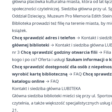
główna placówka kulturalna miasta, która od lat łącz
społeczności czytelniczej. Siedziba główna przy ul. 
Oddział Dziecięcy, Muzeum Pro Memoria Edith Stein
Biblioteka prowadzi też filię na terenie miasta, by 
książek.
Chcę sprawdzić adres i telefon
→
Kontakt i siedz
głównej biblioteki
→
Kontakt i siedziba główna LU
nr 3
Chcę sprawdzić godziny otwarcia filii
→
Filia
kogo i po co? Oferta i usługi
Szukam informacji o k
Chcę sprawdzić dostępność dla osób z niepełno
wyrobić kartę biblioteczną
→
FAQ
Chcę sprawdzi
katalogu online
→
FAQ
Kontakt i siedziba główna LUBITEKA
Główna siedziba biblioteki mieści się przy ul. Sporto
czytelnia, a także większość specjalistycznych usług
21.