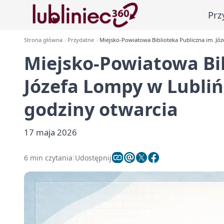
Prz
Strona główna
Przydatne
Miejsko-Powiatowa Biblioteka Publiczna im. Józe
Miejsko-Powiatowa Bib
Józefa Lompy w Lublińcu
godziny otwarcia
17 maja 2026
6 min czytania
Udostępnij