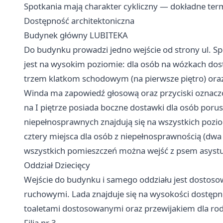
Spotkania mają charakter cykliczny — dokładne term
Dostępność architektoniczna
Budynek główny LUBITEKA
Do budynku prowadzi jedno wejście od strony ul. Sp
jest na wysokim poziomie: dla osób na wózkach dost
trzem klatkom schodowym (na pierwsze piętro) oraz j
Winda ma zapowiedź głosową oraz przyciski oznaczo
na I piętrze posiada boczne dostawki dla osób porus
niepełnosprawnych znajdują się na wszystkich pozi
cztery miejsca dla osób z niepełnosprawnością (dw
wszystkich pomieszczeń można wejść z psem asyst
Oddział Dziecięcy
Wejście do budynku i samego oddziału jest dostos
ruchowymi. Lada znajduje się na wysokości dostępn
toaletami dostosowanymi oraz przewijakiem dla rod
Filia nr 3