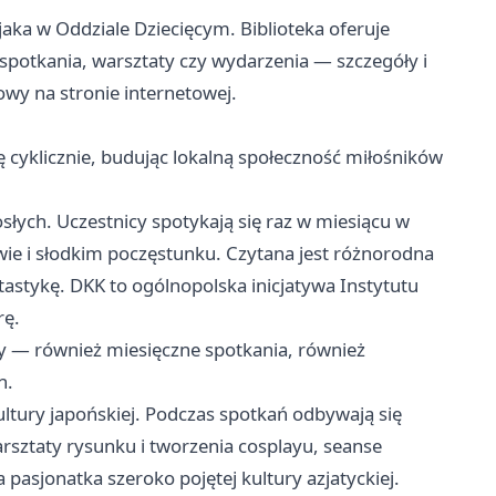
aka w Oddziale Dziecięcym. Biblioteka oferuje
 spotkania, warsztaty czy wydarzenia — szczegóły i
wy na stronie internetowej.
się cyklicznie, budując lokalną społeczność miłośników
osłych. Uczestnicy spotykają się raz w miesiącu w
ie i słodkim poczęstunku. Czytana jest różnorodna
antastykę. DKK to ogólnopolska inicjatywa Instytutu
rę.
y — również miesięczne spotkania, również
h.
ltury japońskiej. Podczas spotkań odbywają się
rsztaty rysunku i tworzenia cosplayu, seanse
a pasjonatka szeroko pojętej kultury azjatyckiej.