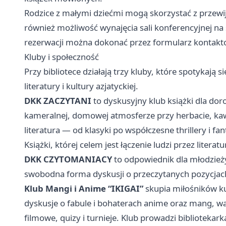
Rodzice z małymi dziećmi mogą skorzystać z przewij
również możliwość wynajęcia sali konferencyjnej na
rezerwacji można dokonać przez formularz kontakto
Kluby i społeczność
Przy bibliotece działają trzy kluby, które spotykają 
literatury i kultury azjatyckiej.
DKK ZACZYTANI
to dyskusyjny klub książki dla dor
kameralnej, domowej atmosferze przy herbacie, kaw
literatura — od klasyki po współczesne thrillery i f
Książki, której celem jest łączenie ludzi przez literatu
DKK CZYTOMANIACY
to odpowiednik dla młodzież
swobodna forma dyskusji o przeczytanych pozycjac
Klub Mangi i Anime “IKIGAI”
skupia miłośników ku
dyskusje o fabule i bohaterach anime oraz mang, wa
filmowe, quizy i turnieje. Klub prowadzi bibliotekark