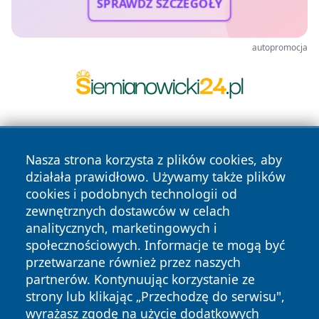
SPRAWDŹ SZCZEGÓŁY
autopromocja
Nasza strona korzysta z plików cookies, aby
działała prawidłowo. Używamy także plików
cookies i podobnych technologii od
zewnętrznych dostawców w celach
Copyright © 2026 lubliniec360.pl Wszystkie prawa
analitycznych, marketingowych i
zastrzeżone.
społecznościowych. Informacje te mogą być
przetwarzane również przez naszych
partnerów. Kontynuując korzystanie ze
Polityka
Polityka
News
Autorzy
strony lub klikając „Przechodzę do serwisu",
Prywatności
Cookies
wyrażasz zgodę na użycie dodatkowych