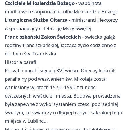
Czciciele Miłosierdzia Bożego
- wspólnota
modlitewna skupiona na kultie Miłosierdzia Bożego
Liturgiczna Służba Ołtarza
- ministranci i lektorzy
wspomagający celebrację Mszy Świętej
Franciszkański Zakon Świeckich
- świecka gałąź
rodziny franciszkańskiej, łącząca życie codzienne z
duchem św. Franciszka
Historia parafii
Początki parafii sięgają XVI wieku. Obecny kościół
parafialny pod wezwaniem św. Mikołaja został
wzniesiony w latach 1576–1590 z fundacji
ówczesnych właścicieli miasta. Budowa prowadzona
była zapewne z wykorzystaniem części poprzedniej
świątyni, co świadczy o długiej tradycji sakralnej tego
miejsca w Lublińcu.
Materiał źródłowy stanowiła strona faralubliniec.pl