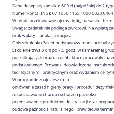
Dane do wpłaty zadatku: 600 zł (najpóźniej do 2 tyg
Numer konta (ING): 07 1050 1155 1000 0023 0464 99
W tytule przelewu wpisujemy: imię, nazwisko, termi
Uwaga: zadatek nie podlega zwrotowi. Na wpłatę zad
brak wpłaty = anulacja miejsca.
Opis szkolenia (Pakiet podstawowy manicure‑hybryd
Szkolenie trwa 3 dni po 7,5 godz. w kameralnej grup
początkujących oraz dla osób, które pracowały już że
podstawowego. Prowadzi doświadczona instruktork
teoretycznym i praktycznym oraz wydaniem certyfi
W programie znajdziesz m.in.:
omówienie zasad higieny pracy i procedur dezynfekcji
rozpoznawanie chorób i schorzeń paznokci
przedstawienie produktów do stylizacji oraz prepa
budowa paznokcia naturalnego i prawidłowa termino