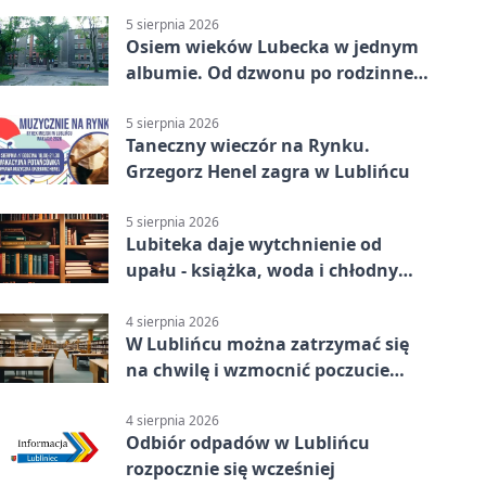
5 sierpnia 2026
Osiem wieków Lubecka w jednym
albumie. Od dzwonu po rodzinne
zdjęcia
5 sierpnia 2026
Taneczny wieczór na Rynku.
Grzegorz Henel zagra w Lublińcu
5 sierpnia 2026
Lubiteka daje wytchnienie od
upału - książka, woda i chłodny
azyl
4 sierpnia 2026
W Lublińcu można zatrzymać się
na chwilę i wzmocnić poczucie
własnej wartości
4 sierpnia 2026
Odbiór odpadów w Lublińcu
rozpocznie się wcześniej