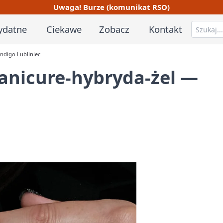
Uwaga! Burze (komunikat RSO)
ydatne
Ciekawe
Zobacz
Kontakt
ndigo Lubliniec
nicure‑hybryda‑żel —