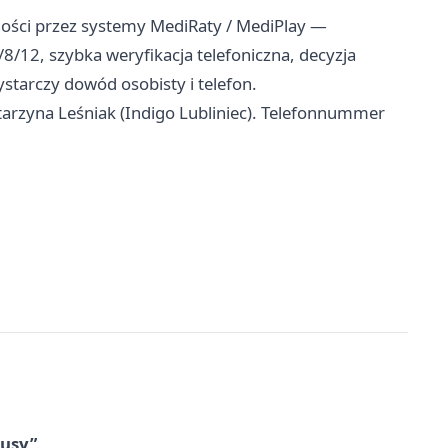
atności przez systemy MediRaty / MediPlay —
5/8/12, szybka weryfikacja telefoniczna, decyzja
starczy dowód osobisty i telefon.
tarzyna Leśniak (Indigo Lubliniec). Telefonnummer
tusy”