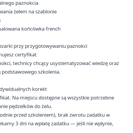
alnego paznokcia
wania żelem na szablonie
u
malowana końcówka french
ezarki przy przygotowywaniu paznokci
ujesz certyfikat
znokci, technicy chcący usystematyzować wiedzę oraz
ją podstawowego szkolenia.
ndywidualnych korekt
fikat. Na miejscu dostępne są wszystkie potrzebne
anie pędzelków do żelu.
ygodnie przed szkoleniem), brak zwrotu zadatku w
ekamy 3 dni na wpłatę zadatku — jeśli nie wpłynie,