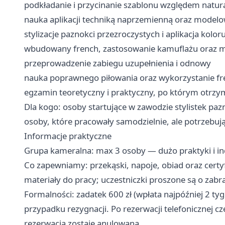
podkładanie i przycinanie szablonu względem natur
nauka aplikacji techniką naprzemienną oraz modelo
stylizacje paznokci przezroczystych i aplikacja kolor
wbudowany french, zastosowanie kamuflażu oraz 
przeprowadzenie zabiegu uzupełnienia i odnowy
nauka poprawnego piłowania oraz wykorzystanie fr
egzamin teoretyczny i praktyczny, po którym otrzym
Dla kogo: osoby startujące w zawodzie stylistek pa
osoby, które pracowały samodzielnie, ale potrzebu
Informacje praktyczne
Grupa kameralna: max 3 osoby — dużo praktyki i i
Co zapewniamy: przekąski, napoje, obiad oraz certy
materiały do pracy; uczestniczki proszone są o zabr
Formalności: zadatek 600 zł (wpłata najpóźniej 2 t
przypadku rezygnacji. Po rezerwacji telefonicznej cz
rezerwacja zostaje anulowana.