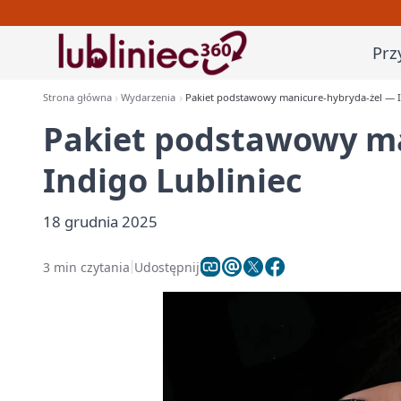
Prz
Strona główna
Wydarzenia
Pakiet podstawowy manicure‑hybryda‑żel — I
Pakiet podstawowy ma
Indigo Lubliniec
18 grudnia 2025
3 min czytania
Udostępnij