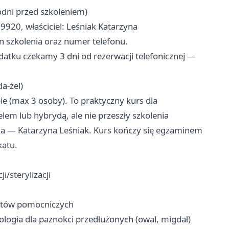
odni przed szkoleniem)
20, właściciel: Leśniak Katarzyna
n szkolenia oraz numer telefonu.
atku czekamy 3 dni od rezerwacji telefonicznej —
a‑żel)
ie (max 3 osoby). To praktyczny kurs dla
lem lub hybrydą, ale nie przeszły szkolenia
a — Katarzyna Leśniak. Kurs kończy się egzaminem
katu.
/sterylizacji
ratów pomocniczych
logia dla paznokci przedłużonych (owal, migdał)