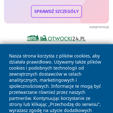
SPRAWDŹ SZCZEGÓŁY
autopromocja
Nasza strona korzysta z plików cookies, aby
działała prawidłowo. Używamy także plików
cookies i podobnych technologii od
zewnętrznych dostawców w celach
analitycznych, marketingowych i
Copyright © 2026 lubliniec360.pl Wszystkie prawa
społecznościowych. Informacje te mogą być
zastrzeżone.
przetwarzane również przez naszych
partnerów. Kontynuując korzystanie ze
strony lub klikając „Przechodzę do serwisu",
Polityka
Polityka
News
Autorzy
wyrażasz zgodę na użycie dodatkowych
Prywatności
Cookies