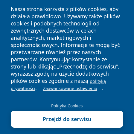
Nasza strona korzysta z plików cookies, aby
działała prawidłowo. Używamy także plików
cookies i podobnych technologii od
zewnętrznych dostawców w celach
analitycznych, marketingowych i
społecznościowych. Informacje te mogą być
przetwarzane również przez naszych
Copyright © 2026 lubliniec360.pl Wszystkie prawa
partnerów. Kontynuując korzystanie ze
zastrzeżone.
strony lub klikając „Przechodzę do serwisu",
wyrażasz zgodę na użycie dodatkowych
plików cookies zgodnie z naszą
polityką
Polityka
Polityka
.
.
News
Autorzy
prywatności
Zaawansowane ustawienia
Prywatności
Cookies
Polityka Cookies
Przejdź do serwisu