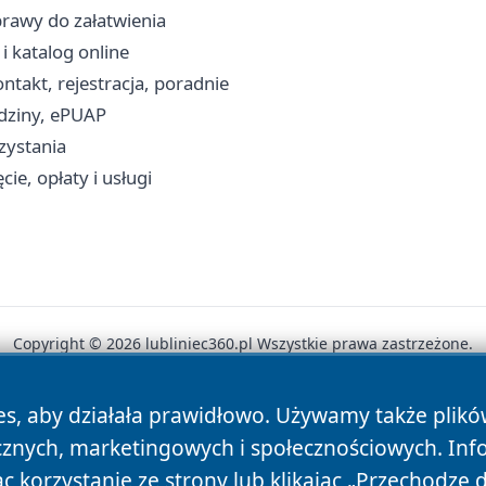
prawy do załatwienia
 i katalog online
akt, rejestracja, poradnie
dziny, ePUAP
rzystania
e, opłaty i usługi
Copyright © 2026 lubliniec360.pl Wszystkie prawa zastrzeżone.
es, aby działała prawidłowo. Używamy także plik
News
Autorzy
Polityka Prywatności
Polityka Cookie
cznych, marketingowych i społecznościowych. Inf
 korzystanie ze strony lub klikając „Przechodzę 