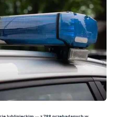
cie lublinieckim — z 788 przebadanych w