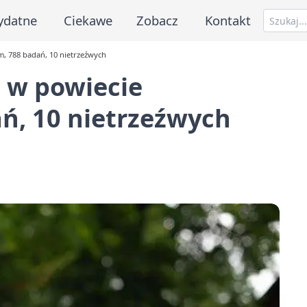
ydatne
Ciekawe
Zobacz
Kontakt
, 788 badań, 10 nietrzeźwych
 w powiecie
ań, 10 nietrzeźwych