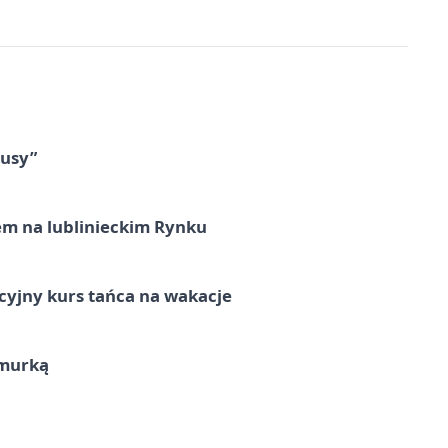
tusy”
em na lublinieckim Rynku
cyjny kurs tańca na wakacje
hmurką