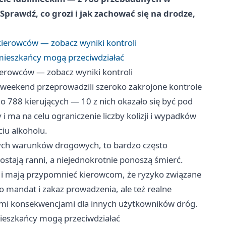
prawdź, co grozi i jak zachować się na drodze,
 kierowców — zobacz wyniki kontroli
ak mieszkańcy mogą przeciwdziałać
kierowców — zobacz wyniki kontroli
 weekend przeprowadzili szeroko zakrojone kontrole
o 788 kierujących — 10 z nich okazało się być pod
 ma na celu ograniczenie liczby kolizji i wypadków
iu alkoholu.
cych warunków drogowych, to bardzo często
zostają ranni, a niejednokrotnie ponoszą śmierć.
 i mają przypomnieć kierowcom, że ryzyko związane
o mandat i zakaz prowadzenia, ale też realne
mi konsekwencjami dla innych użytkowników dróg.
 mieszkańcy mogą przeciwdziałać