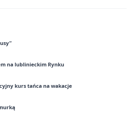
tusy”
em na lublinieckim Rynku
cyjny kurs tańca na wakacje
hmurką