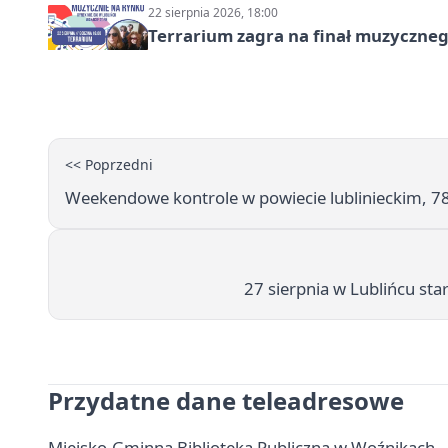
22 sierpnia 2026, 18:00
Terrarium zagra na finał muzyczneg
<< Poprzedni
Weekendowe kontrole w powiecie lublinieckim, 7
27 sierpnia w Lublińcu st
Przydatne dane teleadresowe
Miejsko-Gminna Biblioteka Publiczna w Woźnikach - ad