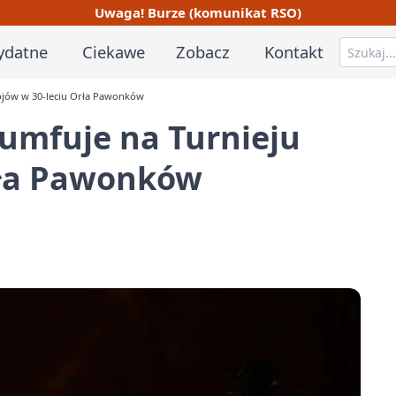
Uwaga! Burze (komunikat RSO)
ydatne
Ciekawe
Zobacz
Kontakt
bojów w 30-leciu Orła Pawonków
umfuje na Turnieju
rła Pawonków