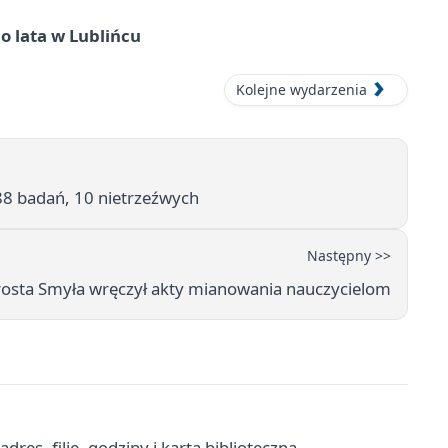
o lata w Lublińcu
Kolejne wydarzenia
88 badań, 10 nietrzeźwych
Następny >>
arosta Smyła wręczył akty mianowania nauczycielom
res, filie, godziny i karta biblioteczna