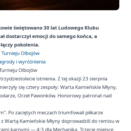
nkowie świętowano 30 lat Ludowego Klubu
ł dostarczył emocji do samego końca, a
 łączy pokolenia.
 Turnieju Olbojów
agrody i wyróżnienia
Turnieju Olbojów
dziestolecie istnienia. Z tej okazji 23 sierpnia
ierzyły się cztery zespoły: Warta Kamieńskie Młyny,
podarze, Orzeł Pawonków. Honorowy patronat nad
m”. Po zaciętych meczach triumfowali piłkarze
 z Wartą Kamieńskie Młyny doprowadzili do remisu w
tami karnymi — 4:3 dla Mechanika. Trzecie miejsce