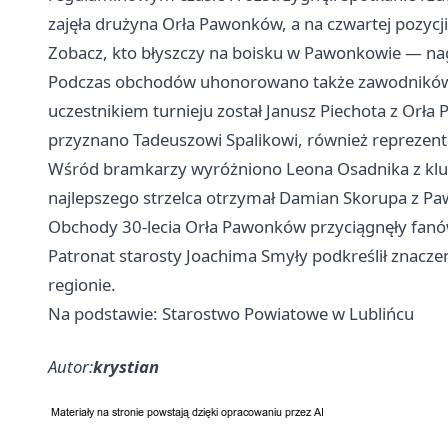
zajęła drużyna Orła Pawonków, a na czwartej pozycj
Zobacz, kto błyszczy na boisku w Pawonkowie — na
Podczas obchodów uhonorowano także zawodników w
uczestnikiem turnieju został Janusz Piechota z Orł
przyznano Tadeuszowi Spalikowi, również repreze
Wśród bramkarzy wyróżniono Leona Osadnika z klu
najlepszego strzelca otrzymał Damian Skorupa z P
Obchody 30-lecia Orła Pawonków przyciągnęły fanów 
Patronat starosty Joachima Smyły podkreślił znacz
regionie.
Na podstawie: Starostwo Powiatowe w Lublińcu
Autor:
krystian