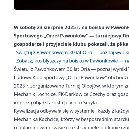
W sobotę 23 sierpnia 2025 r. na boisku w Pawo
Sportowego „Orzeł Pawonków” — turniejowy fina
gospodarze i przyjaciele klubu pokazali, że piłka
Świętuj z Pawonkowem 30 lat Orła — poznaj wyniki
Zobacz, kto błyszczy na boisku w Pawonkowie — n
Świętuj z Pawonkowem 30 lat Orła — poznaj wyniki 
Ludowy Klub Sportowy „Orzeł Pawonków” obchodzi trzy
2025 r. zorganizowano Turniej Olbojów, w którym zm
Mechanik Kochcice, FK-Darkowice Czechy oraz gos
imprezą objął starosta Joachim Smyła.
Rywalizacja odbywała się w systemie „każdy z każdy
Mechanika Kochcice, którzy w bezpośrednim starciu
regulaminowym czasie i rozstrzygnęli spotkanie rzu