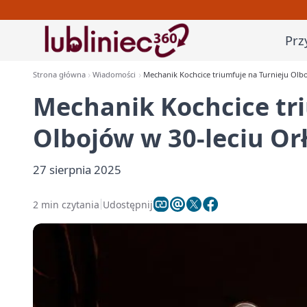
Prz
Strona główna
Wiadomości
Mechanik Kochcice triumfuje na Turnieju Ol
Mechanik Kochcice tri
Olbojów w 30-leciu O
27 sierpnia 2025
2 min czytania
Udostępnij