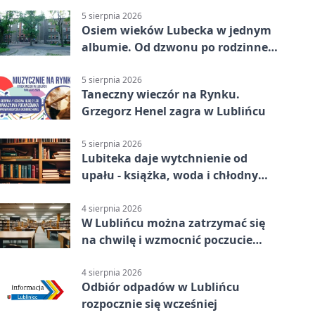
5 sierpnia 2026
Osiem wieków Lubecka w jednym
albumie. Od dzwonu po rodzinne
zdjęcia
5 sierpnia 2026
Taneczny wieczór na Rynku.
Grzegorz Henel zagra w Lublińcu
5 sierpnia 2026
Lubiteka daje wytchnienie od
upału - książka, woda i chłodny
azyl
4 sierpnia 2026
W Lublińcu można zatrzymać się
na chwilę i wzmocnić poczucie
własnej wartości
4 sierpnia 2026
Odbiór odpadów w Lublińcu
rozpocznie się wcześniej