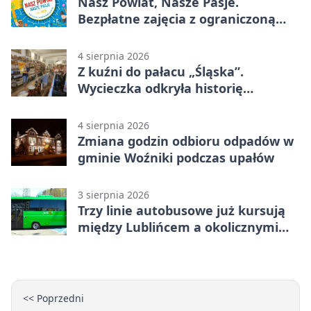
Nasz Powiat, Nasze Pasje.
Bezpłatne zajęcia z ograniczoną
liczbą miejsc
4 sierpnia 2026
Z kuźni do pałacu „Śląska”.
Wycieczka odkryła historię
Koszęcina
4 sierpnia 2026
Zmiana godzin odbioru odpadów w
gminie Woźniki podczas upałów
3 sierpnia 2026
Trzy linie autobusowe już kursują
między Lublińcem a okolicznymi
miejscowościami
<< Poprzedni