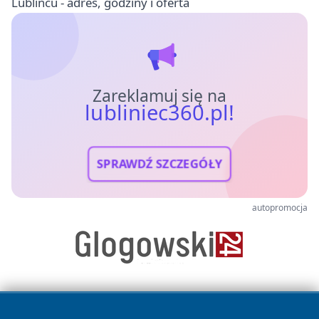
Lublińcu - adres, godziny i oferta
Zareklamuj się na
lubliniec360.pl!
SPRAWDŹ SZCZEGÓŁY
autopromocja