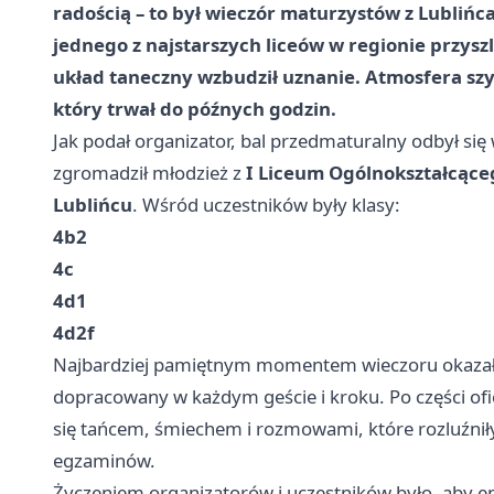
radością – to był wieczór maturzystów z Lublińca
jednego z najstarszych liceów w regionie przyszli
układ taneczny wzbudził uznanie. Atmosfera szy
który trwał do późnych godzin.
Jak podał organizator, bal przedmaturalny odbył się
zgromadził młodzież z
I Liceum Ogólnokształcące
Lublińcu
. Wśród uczestników były klasy:
4b2
4c
4d1
4d2f
Najbardziej pamiętnym momentem wieczoru okazał s
dopracowany w każdym geście i kroku. Po części oficja
się tańcem, śmiechem i rozmowami, które rozluźnił
egzaminów.
Życzeniem organizatorów i uczestników było, aby 