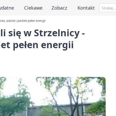
ydatne
Ciekawe
Zobacz
Kontakt
onez, suknie i parkiet pełen energii
i się w Strzelnicy -
iet pełen energii