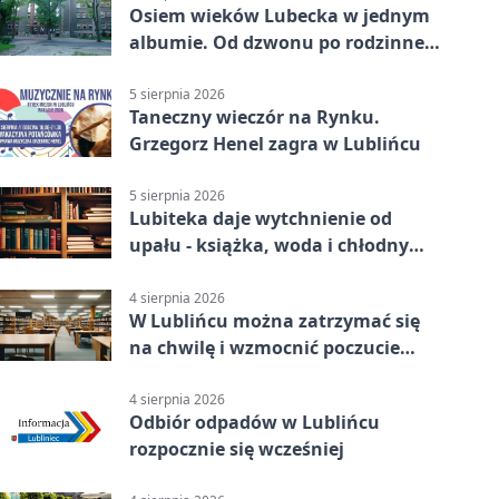
Osiem wieków Lubecka w jednym
albumie. Od dzwonu po rodzinne
zdjęcia
5 sierpnia 2026
Taneczny wieczór na Rynku.
Grzegorz Henel zagra w Lublińcu
5 sierpnia 2026
Lubiteka daje wytchnienie od
upału - książka, woda i chłodny
azyl
4 sierpnia 2026
W Lublińcu można zatrzymać się
na chwilę i wzmocnić poczucie
własnej wartości
4 sierpnia 2026
Odbiór odpadów w Lublińcu
rozpocznie się wcześniej