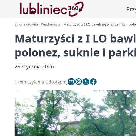
Prz
Strona główna
Wiadomości
Maturzyści z I LO bawili się w Strzelnicy - pol
Maturzyści z I LO bawil
polonez, suknie i park
29 stycznia 2026
1 min czytania
Udostępnij