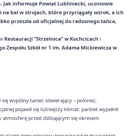
. Jak informuje Powiat Lubliniecki, uczniowie
 na bal w strojach, które przyciągały wzrok, a ich
bko przeszła od oficjalnej do radosnego tańca,
 w
Restauracji “Strzelnica” w Kochcicach
i
go Zespołu Szkół nr 1 im. Adama Mickiewicza w
ię wspólny taniec otwierający – polonez,
lnej pojawił się luźniejszy klimat: parkiet wypełnił
y atmosferę przed zbliżającym się okresem
entuzjazm tego wieczoru towarzyszył maturzystom