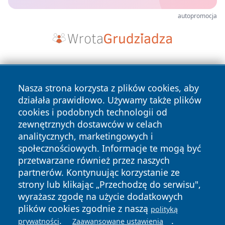
autopromocja
Nasza strona korzysta z plików cookies, aby
działała prawidłowo. Używamy także plików
cookies i podobnych technologii od
zewnętrznych dostawców w celach
Copyright © 2026 lubliniec360.pl Wszystkie prawa
analitycznych, marketingowych i
zastrzeżone.
społecznościowych. Informacje te mogą być
przetwarzane również przez naszych
partnerów. Kontynuując korzystanie ze
Polityka
Polityka
News
Autorzy
strony lub klikając „Przechodzę do serwisu",
Prywatności
Cookies
wyrażasz zgodę na użycie dodatkowych
plików cookies zgodnie z naszą
polityką
.
.
prywatności
Zaawansowane ustawienia