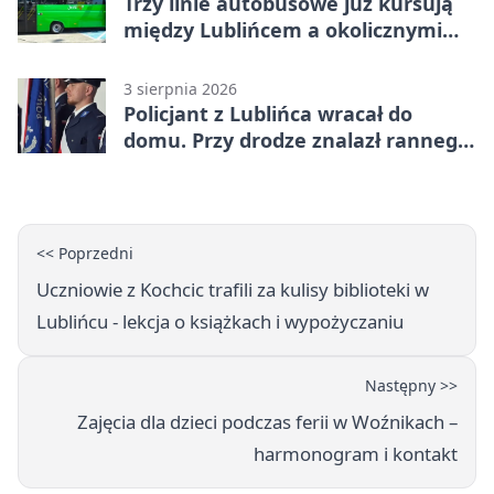
Trzy linie autobusowe już kursują
między Lublińcem a okolicznymi
miejscowościami
3 sierpnia 2026
Policjant z Lublińca wracał do
domu. Przy drodze znalazł rannego
14-latka
<< Poprzedni
Uczniowie z Kochcic trafili za kulisy biblioteki w
Lublińcu - lekcja o książkach i wypożyczaniu
Następny >>
Zajęcia dla dzieci podczas ferii w Woźnikach –
harmonogram i kontakt