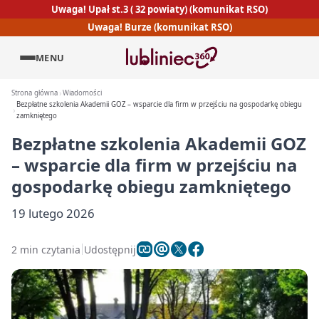
Uwaga! Upał st.3 ( 32 powiaty) (komunikat RSO)
Uwaga! Burze (komunikat RSO)
MENU
Strona główna
Wiadomości
Bezpłatne szkolenia Akademii GOZ – wsparcie dla firm w przejściu na gospodarkę obiegu
zamkniętego
Bezpłatne szkolenia Akademii GOZ
– wsparcie dla firm w przejściu na
gospodarkę obiegu zamkniętego
19 lutego 2026
2 min czytania
Udostępnij