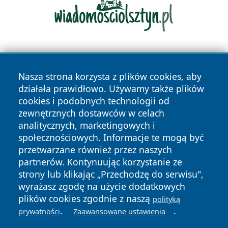
Nasza strona korzysta z plików cookies, aby
działała prawidłowo. Używamy także plików
cookies i podobnych technologii od
zewnętrznych dostawców w celach
Copyright © 2026 lubliniec360.pl Wszystkie prawa
analitycznych, marketingowych i
zastrzeżone.
społecznościowych. Informacje te mogą być
przetwarzane również przez naszych
partnerów. Kontynuując korzystanie ze
Polityka
Polityka
News
Autorzy
strony lub klikając „Przechodzę do serwisu",
Prywatności
Cookies
wyrażasz zgodę na użycie dodatkowych
plików cookies zgodnie z naszą
polityką
.
.
prywatności
Zaawansowane ustawienia