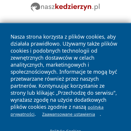
Nasza strona korzysta z plików cookies, aby
działała prawidłowo. Używamy także plików
cookies i podobnych technologii od
zewnętrznych dostawców w celach
Copyright © 2026 lubliniec360.pl Wszystkie prawa
analitycznych, marketingowych i
zastrzeżone.
społecznościowych. Informacje te mogą być
przetwarzane również przez naszych
partnerów. Kontynuując korzystanie ze
Polityka
Polityka
News
Autorzy
strony lub klikając „Przechodzę do serwisu",
Prywatności
Cookies
wyrażasz zgodę na użycie dodatkowych
plików cookies zgodnie z naszą
polityką
.
.
prywatności
Zaawansowane ustawienia