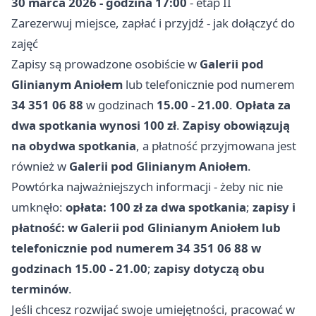
30 marca 2026 - godzina 17:00
- etap II
Zarezerwuj miejsce, zapłać i przyjdź - jak dołączyć do
zajęć
Zapisy są prowadzone osobiście w
Galerii pod
Glinianym Aniołem
lub telefonicznie pod numerem
34 351 06 88
w godzinach
15.00 - 21.00
.
Opłata za
dwa spotkania wynosi 100 zł
.
Zapisy obowiązują
na obydwa spotkania
, a płatność przyjmowana jest
również w
Galerii pod Glinianym Aniołem
.
Powtórka najważniejszych informacji - żeby nic nie
umknęło:
opłata: 100 zł za dwa spotkania
;
zapisy i
płatność: w Galerii pod Glinianym Aniołem lub
telefonicznie pod numerem 34 351 06 88 w
godzinach 15.00 - 21.00
;
zapisy dotyczą obu
terminów
.
Jeśli chcesz rozwijać swoje umiejętności, pracować w