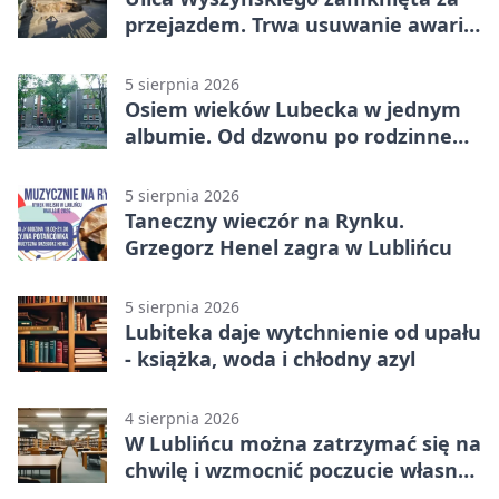
przejazdem. Trwa usuwanie awarii
sieci
5 sierpnia 2026
Osiem wieków Lubecka w jednym
albumie. Od dzwonu po rodzinne
zdjęcia
5 sierpnia 2026
Taneczny wieczór na Rynku.
Grzegorz Henel zagra w Lublińcu
5 sierpnia 2026
Lubiteka daje wytchnienie od upału
- książka, woda i chłodny azyl
4 sierpnia 2026
W Lublińcu można zatrzymać się na
chwilę i wzmocnić poczucie własnej
wartości