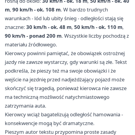
rosną do około:
30 km/h - ok. 18 m
,
50 km/h - ok. 40
m
,
90 km/h - ok. 108 m
. W bardzo trudnych
warunkach - lód lub ubity śnieg - odległości stają się
znaczne:
30 km/h - ok. 48 m
,
50 km/h - ok. 110 m
,
90 km/h - ponad 200 m
. Wszystkie liczby pochodzą z
materiału źródłowego.
Kierowcy powinni pamiętać, że obowiązek ostrożnej
jazdy nie zawsze wystarczy, gdy warunki są złe. Tekst
podkreśla, że pieszy też ma swoje obowiązki i że
wejście na jezdnię przed nadjeżdżający pojazd może
skończyć się tragedią, ponieważ kierowca nie zawsze
ma techniczną możliwość natychmiastowego
zatrzymania auta.
Kierowcy wciąż bagatelizują odległość hamowania -
konsekwencje mogą być dramatyczne.
Pieszym autor tekstu przypomina proste zasady