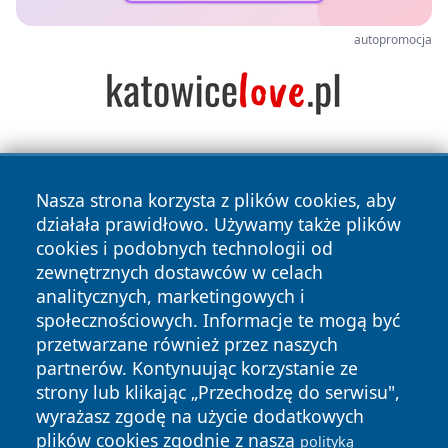
autopromocja
Nasza strona korzysta z plików cookies, aby
działała prawidłowo. Używamy także plików
cookies i podobnych technologii od
zewnętrznych dostawców w celach
Copyright © 2026 lubliniec360.pl Wszystkie prawa
analitycznych, marketingowych i
zastrzeżone.
społecznościowych. Informacje te mogą być
przetwarzane również przez naszych
partnerów. Kontynuując korzystanie ze
Polityka
Polityka
News
Autorzy
strony lub klikając „Przechodzę do serwisu",
Prywatności
Cookies
wyrażasz zgodę na użycie dodatkowych
plików cookies zgodnie z naszą
polityką