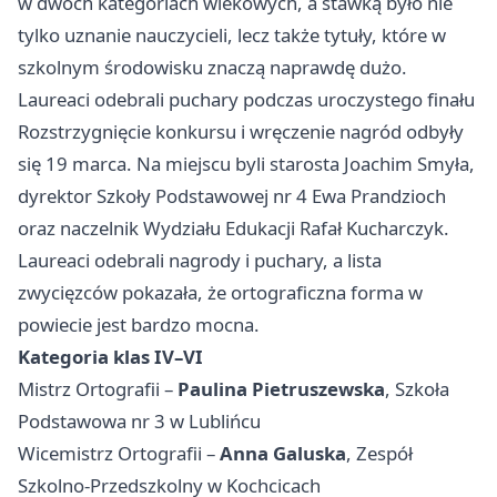
w dwóch kategoriach wiekowych, a stawką było nie
tylko uznanie nauczycieli, lecz także tytuły, które w
szkolnym środowisku znaczą naprawdę dużo.
Laureaci odebrali puchary podczas uroczystego finału
Rozstrzygnięcie konkursu i wręczenie nagród odbyły
się 19 marca. Na miejscu byli starosta Joachim Smyła,
dyrektor Szkoły Podstawowej nr 4 Ewa Prandzioch
oraz naczelnik Wydziału Edukacji Rafał Kucharczyk.
Laureaci odebrali nagrody i puchary, a lista
zwycięzców pokazała, że ortograficzna forma w
powiecie jest bardzo mocna.
Kategoria klas IV–VI
Mistrz Ortografii –
Paulina Pietruszewska
, Szkoła
Podstawowa nr 3 w Lublińcu
Wicemistrz Ortografii –
Anna Galuska
, Zespół
Szkolno-Przedszkolny w Kochcicach