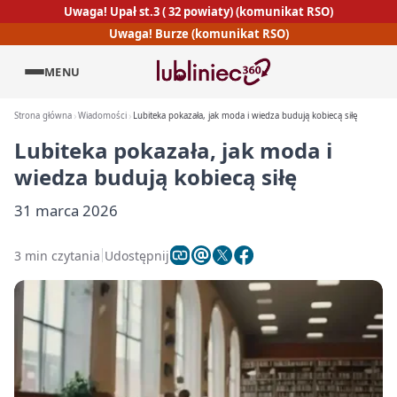
Uwaga! Upał st.3 ( 32 powiaty) (komunikat RSO)
Uwaga! Burze (komunikat RSO)
MENU
Strona główna
Wiadomości
Lubiteka pokazała, jak moda i wiedza budują kobiecą siłę
Lubiteka pokazała, jak moda i
wiedza budują kobiecą siłę
31 marca 2026
3 min czytania
Udostępnij