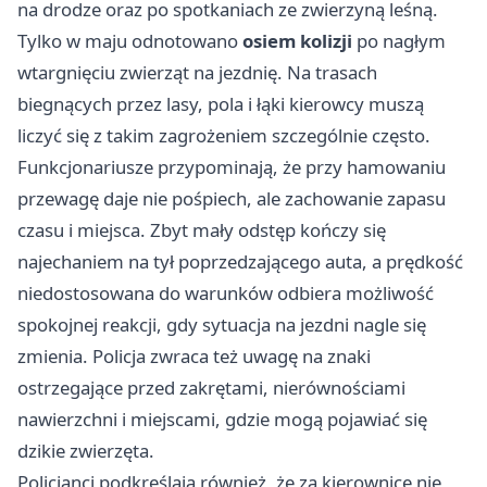
na drodze oraz po spotkaniach ze zwierzyną leśną.
Tylko w maju odnotowano
osiem kolizji
po nagłym
wtargnięciu zwierząt na jezdnię. Na trasach
biegnących przez lasy, pola i łąki kierowcy muszą
liczyć się z takim zagrożeniem szczególnie często.
Funkcjonariusze przypominają, że przy hamowaniu
przewagę daje nie pośpiech, ale zachowanie zapasu
czasu i miejsca. Zbyt mały odstęp kończy się
najechaniem na tył poprzedzającego auta, a prędkość
niedostosowana do warunków odbiera możliwość
spokojnej reakcji, gdy sytuacja na jezdni nagle się
zmienia. Policja zwraca też uwagę na znaki
ostrzegające przed zakrętami, nierównościami
nawierzchni i miejscami, gdzie mogą pojawiać się
dzikie zwierzęta.
Policjanci podkreślają również, że za kierownicę nie