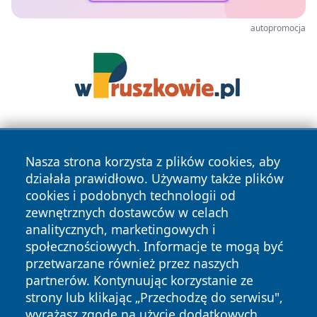
autopromocja
Nasza strona korzysta z plików cookies, aby
działała prawidłowo. Używamy także plików
cookies i podobnych technologii od
zewnętrznych dostawców w celach
Copyright © 2026 lubliniec360.pl Wszystkie prawa
analitycznych, marketingowych i
zastrzeżone.
społecznościowych. Informacje te mogą być
przetwarzane również przez naszych
partnerów. Kontynuując korzystanie ze
Polityka
Polityka
News
Autorzy
strony lub klikając „Przechodzę do serwisu",
Prywatności
Cookies
wyrażasz zgodę na użycie dodatkowych