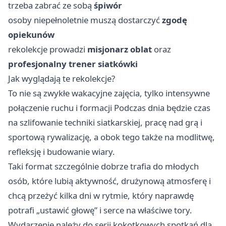
trzeba zabrać ze sobą
śpiwór
osoby niepełnoletnie muszą dostarczyć
zgodę
opiekunów
rekolekcje prowadzi
misjonarz oblat
oraz
profesjonalny trener siatkówki
Jak wyglądają te rekolekcje?
To nie są zwykłe wakacyjne zajęcia, tylko intensywne
połączenie ruchu i formacji Podczas dnia będzie czas
na szlifowanie techniki siatkarskiej, pracę nad grą i
sportową rywalizację, a obok tego także na modlitwę,
refleksję i budowanie wiary.
Taki format szczególnie dobrze trafia do młodych
osób, które lubią aktywność, drużynową atmosferę i
chcą przeżyć kilka dni w rytmie, który naprawdę
potrafi „ustawić głowę” i serce na właściwe tory.
Wydarzenie należy do serii kokotkowych spotkań dla