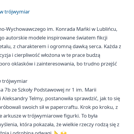
 w trójwymiar
olno-Wychowawczego im. Konrada Mańki w Lublińcu,
go autorskie modele inspirowane światem fikcji
talu, z charakterem i ogromną dawką serca. Każda z
cyzja i cierpliwość włożona w te prace budzą
oro oklasków i zainteresowania, bo trudno przejść
w trójwymiar
asa 7b ze Szkoły Podstawowej nr 1 im. Marii
Aleksandry Telmy, postanowiła sprawdzić, jak to się
próbowali swoich sił w papercraftu. Krok po kroku, z
 arkusze w trójwymiarowe figurki. To była
yślenia, która pokazała, że wielkie rzeczy rodzą się z
źnia i odrobina odwagi. 📐🙌