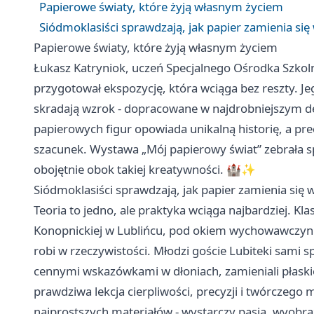
Papierowe światy, które żyją własnym życiem
Siódmoklasiści sprawdzają, jak papier zamienia się
Papierowe światy, które żyją własnym życiem
Łukasz Katryniok, uczeń Specjalnego Ośrodka Szk
przygotował ekspozycję, która wciąga bez reszty. Je
skradają wzrok - dopracowane w najdrobniejszym de
papierowych figur opowiada unikalną historię, a pre
szacunek. Wystawa „Mój papierowy świat” zebrała sp
obojętnie obok takiej kreatywności. 🏰✨
Siódmoklasiści sprawdzają, jak papier zamienia się 
Teoria to jedno, ale praktyka wciąga najbardziej. Kl
Konopnickiej w Lublińcu, pod okiem wychowawczyni 
robi w rzeczywistości. Młodzi goście Lubiteki sami s
cennymi wskazówkami w dłoniach, zamieniali płaskie
prawdziwa lekcja cierpliwości, precyzji i twórczego m
najprostszych materiałów - wystarczy pasja, wyobra