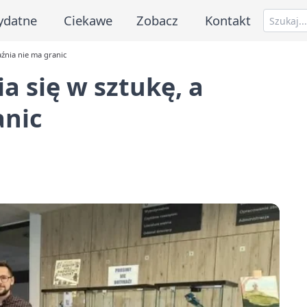
ydatne
Ciekawe
Zobacz
Kontakt
aźnia nie ma granic
a się w sztukę, a
anic