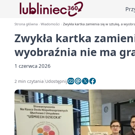
Prz
Strona główna
Wiadomości
Zwykła kartka zamienia się w sztukę, a wyobr
Zwykła kartka zamieni
wyobraźnia nie ma gr
1 czerwca 2026
2 min czytania
Udostępnij