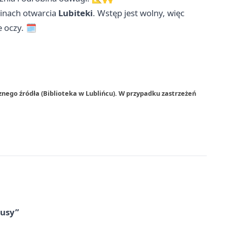
inach otwarcia
Lubiteki
. Wstęp jest wolny, więc
 oczy. 🗓️
znego źródła (Biblioteka w Lublińcu). W przypadku zastrzeżeń
tusy”