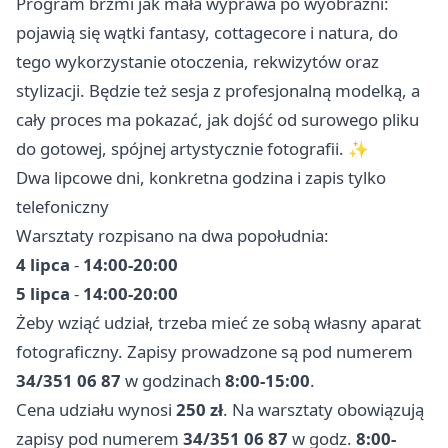
Program brzmi jak mała wyprawa po wyobraźni:
pojawią się wątki fantasy, cottagecore i natura, do
tego wykorzystanie otoczenia, rekwizytów oraz
stylizacji. Będzie też sesja z profesjonalną modelką, a
cały proces ma pokazać, jak dojść od surowego pliku
do gotowej, spójnej artystycznie fotografii. ✨
Dwa lipcowe dni, konkretna godzina i zapis tylko
telefoniczny
Warsztaty rozpisano na dwa popołudnia:
4 lipca
-
14:00-20:00
5 lipca
-
14:00-20:00
Żeby wziąć udział, trzeba mieć ze sobą własny aparat
fotograficzny. Zapisy prowadzone są pod numerem
34/351 06 87
w godzinach
8:00-15:00
.
Cena udziału wynosi
250 zł
. Na warsztaty obowiązują
zapisy pod numerem
34/351 06 87
w godz.
8:00-