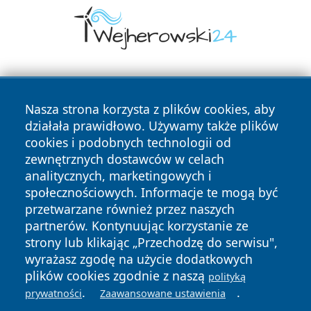
Nasza strona korzysta z plików cookies, aby
działała prawidłowo. Używamy także plików
cookies i podobnych technologii od
zewnętrznych dostawców w celach
Copyright © 2026 lubliniec360.pl Wszystkie prawa
analitycznych, marketingowych i
zastrzeżone.
społecznościowych. Informacje te mogą być
przetwarzane również przez naszych
partnerów. Kontynuując korzystanie ze
Polityka
Polityka
News
Autorzy
strony lub klikając „Przechodzę do serwisu",
Prywatności
Cookies
wyrażasz zgodę na użycie dodatkowych
plików cookies zgodnie z naszą
polityką
.
.
prywatności
Zaawansowane ustawienia