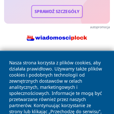
SPRAWDŹ SZCZEGÓŁY
autopromocja
Nasza strona korzysta z plików cookies, aby
działała prawidłowo. Używamy także plików
cookies i podobnych technologii od
zewnętrznych dostawców w celach
Copyright © 2026 lubliniec360.pl Wszystkie prawa
analitycznych, marketingowych i
zastrzeżone.
społecznościowych. Informacje te mogą być
przetwarzane również przez naszych
partnerów. Kontynuując korzystanie ze
Polityka
Polityka
News
Autorzy
strony lub klikając „Przechodzę do serwisu",
Prywatności
Cookies