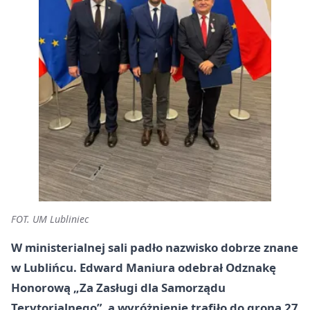
FOT. UM Lubliniec
W ministerialnej sali padło nazwisko dobrze znane
w Lublińcu. Edward Maniura odebrał Odznakę
Honorową „Za Zasługi dla Samorządu
Terytorialnego”, a wyróżnienie trafiło do grona 27