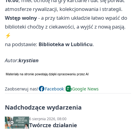
16.00
, mieć ochotę na gry karciane i dać się porwać
atmosferze rywalizacji, kolekcjonowania i strategii.
Wstęp wolny
- a przy takim układzie łatwo wpaść do
biblioteki choćby z ciekawości, a wyjść z nową pasją.
⚡
na podstawie:
Biblioteka w Lublińcu
.
Autor:
krystian
Zaobserwuj nas!
Facebook
Google News
Nadchodzące wydarzenia
6 sierpnia 2026, 08:00
Twórcze działanie