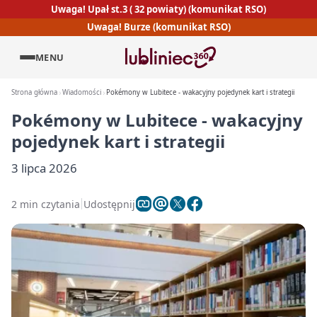
Uwaga! Upał st.3 ( 32 powiaty) (komunikat RSO)
Uwaga! Burze (komunikat RSO)
MENU
Strona główna
Wiadomości
Pokémony w Lubitece - wakacyjny pojedynek kart i strategii
Pokémony w Lubitece - wakacyjny
pojedynek kart i strategii
3 lipca 2026
2 min czytania
Udostępnij